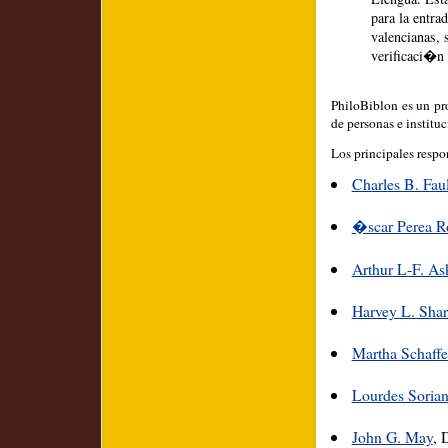
para la entra
valencianas,
verificaci�n 
PhiloBiblon es un pr
de personas e instituc
Los principales respo
Charles B. Fau
�scar Perea 
Arthur L-F. As
Harvey L. Shar
Martha Schaffe
Lourdes Soria
John G. May
, 