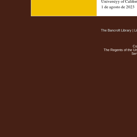
Universiyy of Califor
1 de agosto de 2023
The Bancroft Library
|
L
Co
The Regents of the Uni
Ser