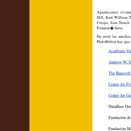
Agradecemos vivament
Hill, Kurt William T
Crespo, Joan Trench 
Forment� Serra.
De entre las muchas 
PhiloBiblon hay que 
Acadèmia Val
Andrew W. M
The Bancroft
Center for Po
Center for Ga
DataBase Des
Fundación de
Fundación M