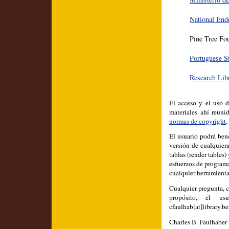
National End
Pine Tree Fo
Portuguese S
Research Lib
El acceso y el uso d
materiales ahí reuni
normas de copyright
.
El usuario podrá bene
versión de cualquiera
tablas (render tables
esfuerzos de programa
cualquier herramient
Cualquier pregunta, c
propósito, el us
cfaulhab[at]library.be
Charles B. Faulhaber