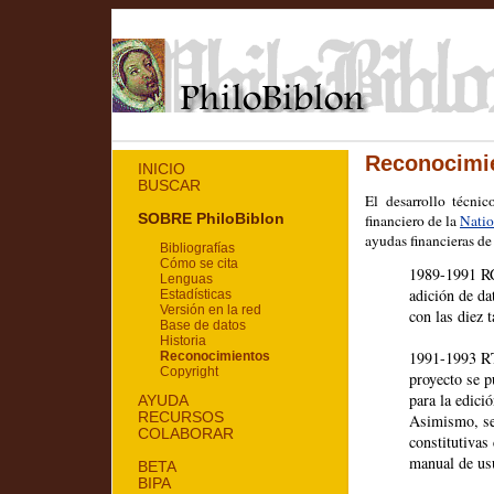
Reconocimi
INICIO
BUSCAR
El desarrollo técni
SOBRE PhiloBiblon
financiero de la
Natio
ayudas financieras d
Bibliografías
Cómo se cita
1989-1991 RC
Lenguas
adición de da
Estadísticas
Versión en la red
con las diez t
Base de datos
Historia
1991-1993 RT-
Reconocimientos
Copyright
proyecto se p
para la edic
AYUDA
RECURSOS
Asimismo, se 
COLABORAR
constitutiva
manual de usu
BETA
BIPA