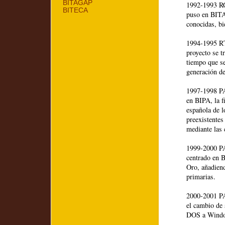
BITAGAP
1992-1993 RG-
BITECA
puso en BITA
conocidas, bi
1994-1995 RT
proyecto se t
tiempo que se
generación de
1997-1998 PA
en BIPA, la f
española de l
preexistentes
mediante las c
1999-2000 PA
centrado en B
Oro, añadiend
primarias.
2000-2001 PA
el cambio de 
DOS a Wind