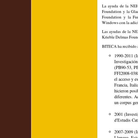
La ayuda de la NEH
Foundation y la Gl
Foundation y la Fun
Windows con la adici
Las ayudas de la NE
Krieble Delmas Found
BITECA ha recibido a
1990-2011 (In
Investigació
(PB90-53, P
FFI2008-03882
el acceso y e
Francia, Ita
hicieron posi
diferentes. 
un corpus ge
2001 (Investi
d'Estudis Cat
2007-2009 (In
Llengua. Est