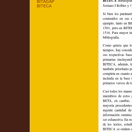
BITECA
Bibliogra
BITAGAP
Soriano I Robles y †
BITECA
Si bien los parámetr
contenidos en sus re
ejemplo, tanto en B
1501, pero en BITEC
1516. Para mayor inf
bibliografía.
Como quiera que los
tiempos, hay conside
sus respectivas ba
primarias (incluyendo
BITECA, además, tie
también prioritario 
completa en cuanto a
incluida en la base
primeros versos de t
Casi todos los manu
miembros de estos g
BETA, en cambio, c
mayoría procedentes 
ingente cantidad de
información suminis
ser exhaustiva. En r
de los textos, est
BITECA se omiten cas