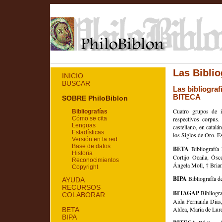
Las Biblio
INICIO
BUSCAR
Las bibliogra
BITECA
SOBRE PhiloBiblon
Cuatro grupos de in
Bibliografías
respectivos corpus.
Cómo se cita
Lenguas
castellano, en catal
Estadísticas
los Siglos de Oro. E
Versión en la red
Base de datos
BETA
Bibliografía
Historia
Cortijo Ocaña, Ósc
Reconocimientos
Ángela Moll, † Bria
Copyright
BIPA
Bibliografía d
AYUDA
RECURSOS
BITAGAP
Bibliogra
COLABORAR
Aida Fernanda Dias,
Aldea, Maria de Lur
BETA
BIPA