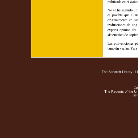
publicada en el
Bolet
No se ha seguido una
es posible que el us
originalmente en l
traducciones de una 
experta opinión del 
sistemático de copiar
Las convenciones par
también varían. Para 
The Bancroft Library
|
L
Co
The Regents of the Uni
Ser