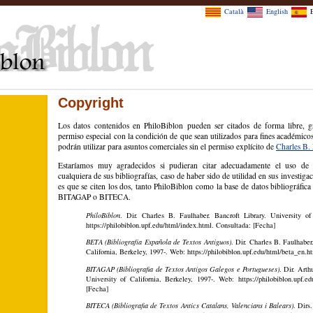
Català
English
Copyright
Los datos contenidos en PhiloBiblon pueden ser citados de forma libre, gr
permiso especial con la condición de que sean utilizados para fines académico
podrán utilizar para asuntos comerciales sin el permiso explícito de
Charles B.
Estaríamos muy agradecidos si pudieran citar adecuadamente el uso de
cualquiera de sus bibliografías, caso de haber sido de utilidad en sus investiga
es que se citen los dos, tanto PhiloBiblon como la base de datos bibliográfica
BITAGAP o BITECA.
PhiloBiblon
. Dir. Charles B. Faulhaber. Bancroft Library. University of
https://philobiblon.upf.edu/html/index.html. Consultada: [Fecha]
BETA (Bibliografía Española de Textos Antiguos)
. Dir. Charles B. Faulhaber
California, Berkeley, 1997-. Web: https://philobiblon.upf.edu/html/beta_en.h
BITAGAP (Bibliografia de Textos Antigos Galegos e Portugueses)
. Dir. Arth
University of California, Berkeley, 1997-. Web: https://philobiblon.upf.e
[Fecha]
BITECA (Bibliografia de Textos Antics Catalans, Valencians i Balears)
. Dir