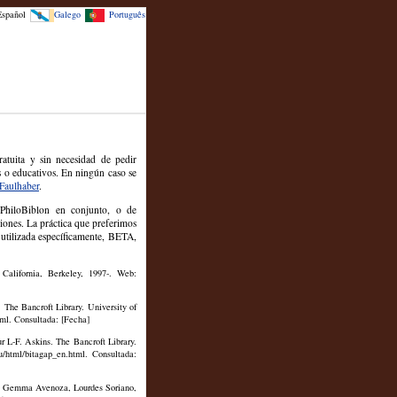
Español
Galego
Português
atuita y sin necesidad de pedir
s o educativos. En ningún caso se
 Faulhaber
.
 PhiloBiblon en conjunto, o de
ciones. La práctica que preferimos
 utilizada específicamente, BETA,
 California, Berkeley, 1997-. Web:
. The Bancroft Library. University of
tml. Consultada: [Fecha]
ur L-F. Askins. The Bancroft Library.
du/html/bitagap_en.html. Consultada:
s. Gemma Avenoza, Lourdes Soriano,