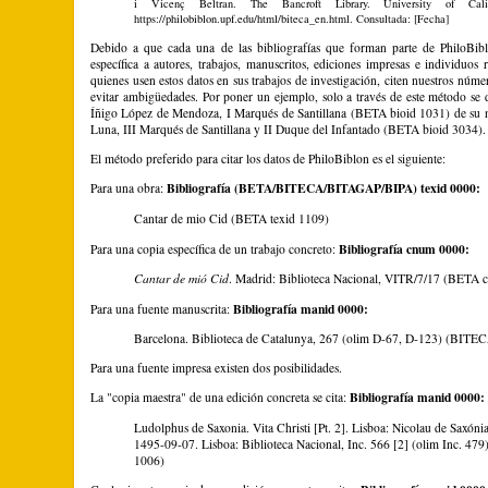
i Vicenç Beltran. The Bancroft Library. University of Calif
https://philobiblon.upf.edu/html/biteca_en.html. Consultada: [Fecha]
Debido a que cada una de las bibliografías que forman parte de PhiloBiblo
específica a autores, trabajos, manuscritos, ediciones impresas e individuos
quienes usen estos datos en sus trabajos de investigación, citen nuestros númer
evitar ambigüedades. Por poner un ejemplo, solo a través de este método se 
Íñigo López de Mendoza, I Marqués de Santillana (BETA bioid 1031) de su 
Luna, III Marqués de Santillana y II Duque del Infantado (BETA bioid 3034).
El método preferido para citar los datos de PhiloBiblon es el siguiente:
Bibliografía (BETA/BITECA/BITAGAP/BIPA) texid 0000:
Para una obra:
Cantar de mio Cid (BETA texid 1109)
Bibliografía cnum 0000:
Para una copia específica de un trabajo concreto:
Cantar de mió Cid
. Madrid: Biblioteca Nacional, VITR/7/17 (BETA
Bibliografía manid 0000:
Para una fuente manuscrita:
Barcelona. Biblioteca de Catalunya, 267 (olim D-67, D-123) (BITE
Para una fuente impresa existen dos posibilidades.
Bibliografía manid 0000:
La "copia maestra" de una edición concreta se cita:
Ludolphus de Saxonia. Vita Christi [Pt. 2]. Lisboa: Nicolau de Saxóni
1495-09-07. Lisboa: Biblioteca Nacional, Inc. 566 [2] (olim Inc. 4
1006)