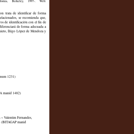
ornia, Berkeley, 1997-. Web:
n trata de identificar de forma
 relacionados, se recomienda que,
os de identificación con el fin de
diferenciará de forma adecuada a
nieto, Íñigo López de Mendoza y
 cnum 1231)
CA manid 1482)
a ~ Valentim Fernandes,
79) (BITAGAP manid