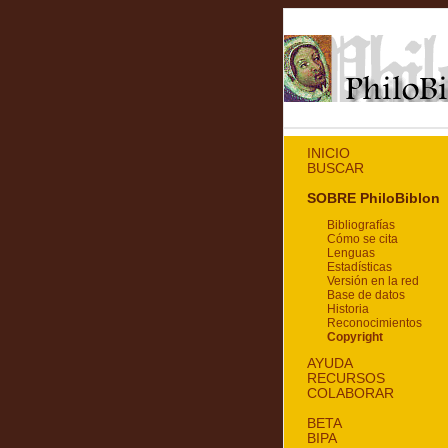
INICIO
BUSCAR
SOBRE PhiloBiblon
Bibliografías
Cómo se cita
Lenguas
Estadísticas
Versión en la red
Base de datos
Historia
Reconocimientos
Copyright
AYUDA
RECURSOS
COLABORAR
BETA
BIPA