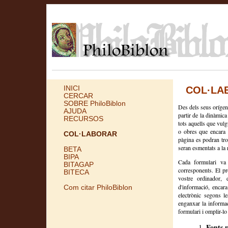
INICI
COL·LA
CERCAR
SOBRE PhiloBiblon
Des dels seus orígen
AJUDA
partir de la dinàmic
RECURSOS
tots aquells que vulg
o obres que encara n
COL·LABORAR
pàgina es podran tro
seran esmentats a la
BETA
BIPA
Cada formulari va 
BITAGAP
corresponents. El pr
BITECA
vostre ordinador,
d'informació, encar
Com citar PhiloBiblon
electrònic segons le
enganxar la informac
formulari i omplir-lo
Fonts 