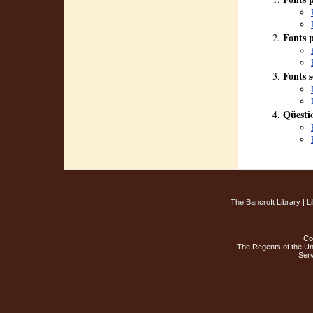
Fonts 
Fonts s
Qüesti
The Bancroft Library
|
L
Co
The Regents of the Uni
Ser