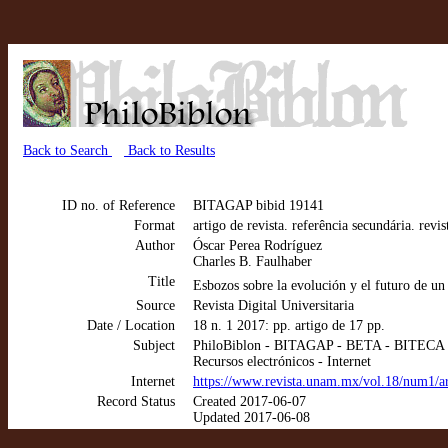
Back to Search
Back to Results
ID no. of Reference
BITAGAP bibid 19141
Format
artigo de revista. referência secundária. revis
Author
Óscar Perea Rodríguez
Charles B. Faulhaber
Title
Esbozos sobre la evolución y el futuro de un
Source
Revista Digital Universitaria
Date / Location
18 n. 1 2017: pp. artigo de 17 pp.
Subject
PhiloBiblon - BITAGAP - BETA - BITECA
Recursos electrónicos - Internet
Internet
https://www.revista.unam.mx/vol.18/num1/ar
Record Status
Created 2017-06-07
Updated 2017-06-08