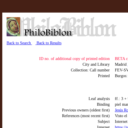
Back to Search
Back to Results
ID no. of additional copy of printed edition
BETA c
City and Library
Madrid
Collection: Call number
FEV-SV
Printed
Burgos
Leaf analysis
ff.: 3 +
Binding
piel ma
Previous owners (oldest first)
Jesús R
References (most recent first)
Visto el
Subject
Internet
Internet
https:/