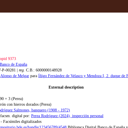
opid 9373
Banco de España
-P-00281 |
reg.
C.B.: 6000000148928
:
Alonso de Melgar
para
Íñigo Fernández de Velasco y Mendoza I, 2. duque de F
External description
 90 + 3 (Perea)
rrón con hierros dorados (Perea)
odríguez Salmones, banquero (1908 - 1972)
 facsm. digital por:
Perea Rodríguez (2024), inspección personal
 - Facsímiles digitalizados
/repositorio.bde.es/handle/123456789/4548
Biblioteca Digital Banco de España 