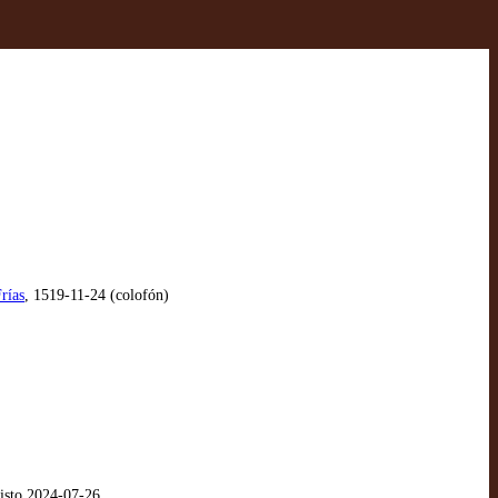
rías
, 1519-11-24 (colofón)
visto 2024-07-26