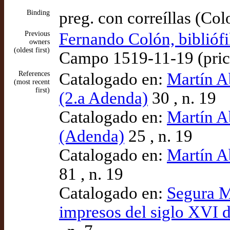
Binding
preg. con correíllas (Co
Previous
Fernando Colón, biblióf
owners
(oldest first)
Campo 1519-11-19 (pric
References
Catalogado en:
Martín A
(most recent
first)
(2.a Adenda)
30 , n. 19
Catalogado en:
Martín A
(Adenda)
25 , n. 19
Catalogado en:
Martín A
81 , n. 19
Catalogado en:
Segura Mo
impresos del siglo XVI d