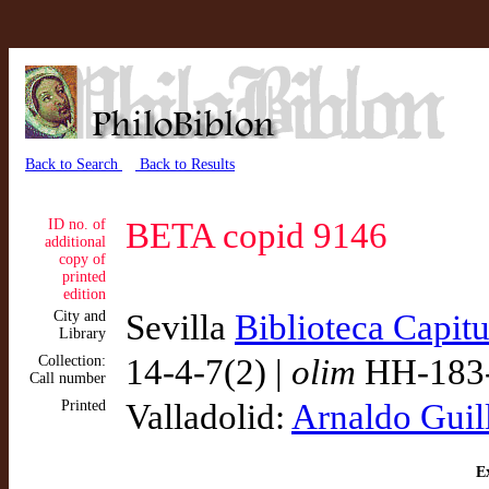
Back to Search
Back to Results
ID no. of
BETA copid 9146
additional
copy of
printed
edition
City and
Sevilla
Biblioteca Capit
Library
Collection:
14-4-7(2) |
olim
HH-183-
Call number
Printed
Valladolid:
Arnaldo Guil
Ex