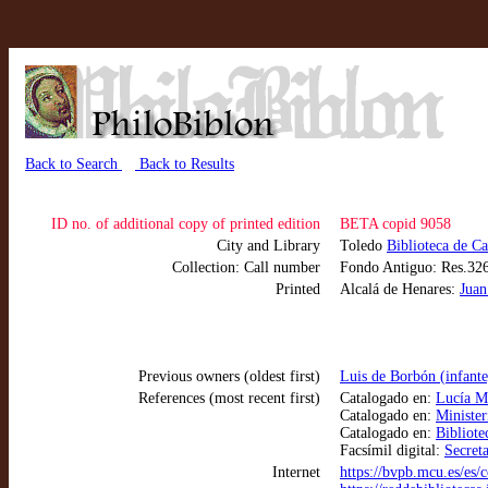
Back to Search
Back to Results
ID no. of additional copy of printed edition
BETA copid 9058
City and Library
Toledo
Biblioteca de C
Collection: Call number
Fondo Antiguo: Res.32
Printed
Alcalá de Henares:
Juan
Previous owners (oldest first)
Luis de Borbón (infante
References (most recent first)
Catalogado en:
Lucía Me
Catalogado en:
Minister
Catalogado en:
Bibliote
Facsímil digital:
Secret
Internet
https://bvpb.mcu.es/es/