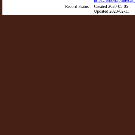
https://reddebibliotec
Record Status
Created 2020-05-05
Updated 2023-02-11