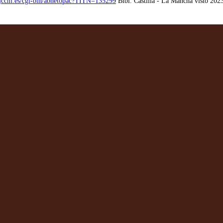
as.jccm.es/cgi-bin/abnetopac?TITN=135299
Bibl. Castilla - La Mancha visto 202