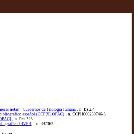
eras notas”, Cuadernos de Filología Italiana
, n. B) 2.4.
o bibliográfico español (CCPBE OPAC)
, n. CCPH000239746-3
 [OPAC]
, n. Res.326
ibliográfico [BVPB]
, n. 397363