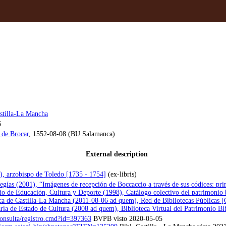
astilla-La Mancha
6
 de Brocar
, 1552-08-08 (BU Salamanca)
External description
), arzobispo de Toledo [1735 - 1754]
(ex-libris)
gías (2001), “Imágenes de recepción de Boccaccio a través de sus códices: prim
io de Educación, Cultura y Deporte (1998), Catálogo colectivo del patrimoni
ca de Castilla-La Mancha (2011-08-06 ad quem), Red de Bibliotecas Públicas
aría de Estado de Cultura (2008 ad quem), Biblioteca Virtual del Patrimonio B
consulta/registro.cmd?id=397363
BVPB visto 2020-05-05