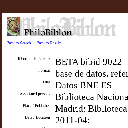
Back to Search
Back to Results
ID no. of Reference
BETA bibid 9022
Format
base de datos. refe
Title
Datos BNE ES
Associated persons
Biblioteca Naciona
Place / Publisher
Madrid: Bibliotec
Date / Location
2011-04: