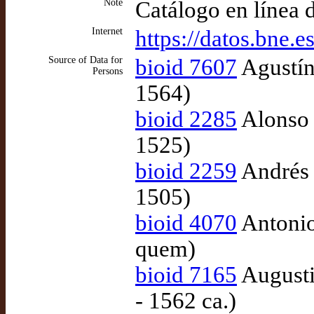
Note
Catálogo en línea 
Internet
https://datos.bne.e
Source of Data for
bioid 7607
Agustín
Persons
1564)
bioid 2285
Alonso 
1525)
bioid 2259
Andrés 
1505)
bioid 4070
Antonio
quem)
bioid 7165
Augusti
- 1562 ca.)