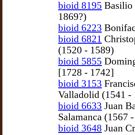
bioid 8195
Basilio 
1869?)
bioid 6223
Bonifac
bioid 6821
Christo
(1520 - 1589)
bioid 5855
Domingo
[1728 - 1742]
bioid 3153
Francis
Valladolid (1541 -
bioid 6633
Juan Ba
Salamanca (1567 -
bioid 3648
Juan Cr