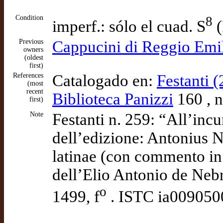
Condition
8
imperf.: sólo el cuad. S
(
Previous
Cappucini di Reggio Emi
owners
(oldest
first)
References
Catalogado en:
Festanti (
(most
recent
Biblioteca Panizzi
160 , n
first)
Note
Festanti n. 259: “All’incu
dell’edizione: Antonius N
latinae (con commento in
dell’Elio Antonio de Nebr
o
1499, f
. ISTC ia009050