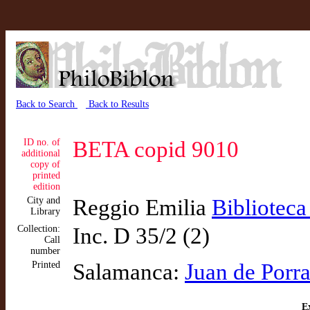
Back to Search
Back to Results
ID no. of
BETA copid 9010
additional
copy of
printed
edition
City and
Reggio Emilia
Biblioteca
Library
Collection:
Inc. D 35/2 (2)
Call
number
Printed
Salamanca:
Juan de Porr
Ex