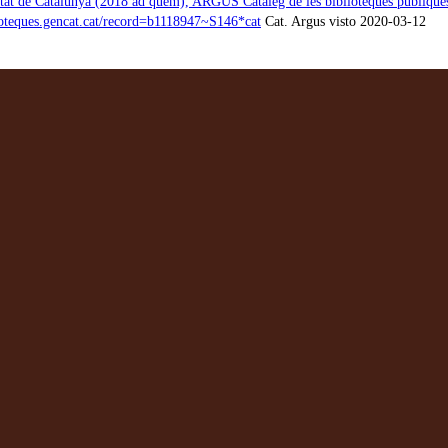
tat de Catalunya (2018 ad quem), ARGUS Catàleg de les biblioteques públiques 
lioteques.gencat.cat/record=b1118947~S146*cat
Cat. Argus visto 2020-03-12