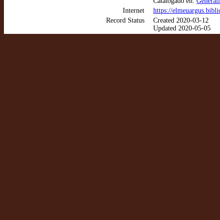
Catalogado en:
Generali
Internet
https://elmeuargus.bib
Record Status
Created 2020-03-12
Updated 2020-05-05