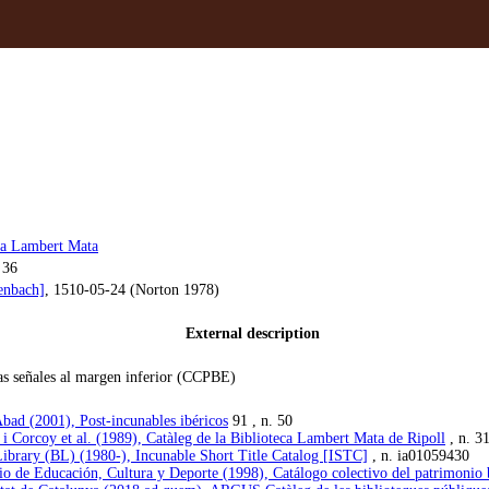
ca Lambert Mata
 36
enbach]
, 1510-05-24 (Norton 1978)
External description
s señales al margen inferior (CCPBE)
bad (2001), Post-incunables ibéricos
91 , n. 50
 i Corcoy et al. (1989), Catàleg de la Biblioteca Lambert Mata de Ripoll
, n. 3
Library (BL) (1980-), Incunable Short Title Catalog [ISTC]
, n. ia01059430
io de Educación, Cultura y Deporte (1998), Catálogo colectivo del patrimoni