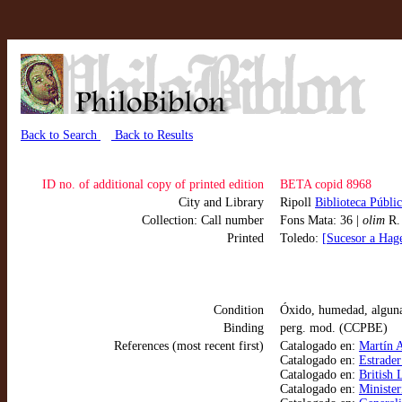
Back to Search
Back to Results
ID no. of additional copy of printed edition
BETA copid 8968
City and Library
Ripoll
Biblioteca Públi
Collection: Call number
Fons Mata: 36 |
olim
R.
Printed
Toledo:
[Sucesor a Hag
Condition
Óxido, humedad, alguna
Binding
perg. mod. (CCPBE)
References (most recent first)
Catalogado en:
Martín A
Catalogado en:
Estrader
Catalogado en:
British 
Catalogado en:
Minister