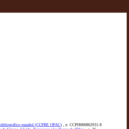
1
o bibliográfico español (CCPBE OPAC)
, n. CCPH000802931-8