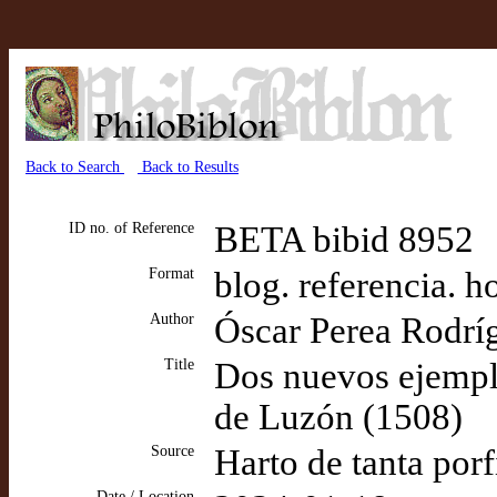
Back to Search
Back to Results
ID no. of Reference
BETA bibid 8952
Format
blog. referencia. h
Author
Óscar Perea Rodrí
Title
Dos nuevos ejempl
de Luzón (1508)
Source
Harto de tanta por
Date / Location