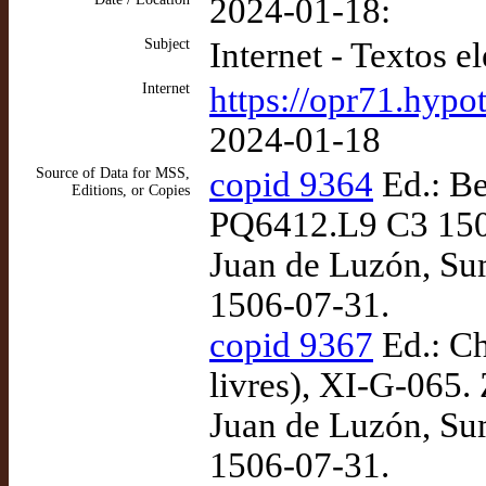
2024-01-18:
Subject
Internet - Textos e
Internet
https://opr71.hypo
2024-01-18
Source of Data for MSS,
copid 9364
Ed.: Be
Editions, or Copies
PQ6412.L9 C3 1508
Juan de Luzón, Sum
1506-07-31.
copid 9367
Ed.: Ch
livres), XI-G-065.
Juan de Luzón, Sum
1506-07-31.