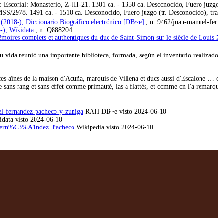
Escorial: Monasterio, Z-III-21. 1301 ca. - 1350 ca. Desconocido, Fuero juzgo
/2978. 1491 ca. - 1510 ca. Desconocido, Fuero juzgo (tr. Desconocido), tra
 (2018-), Diccionario Biográfico electrónico [DB~e]
, n. 9462/juan-manuel-fe
-), Wikidata
, n. Q888204
oires complets et authentiques du duc de Saint-Simon sur le siècle de Louis 
 vida reunió una importante biblioteca, formada, según el inventario realizad
ces aînés de la maison d'Acuña, marquis de Villena et ducs aussi d'Escalone … o
e sans rang et sans effet comme primauté, las a flattés, et comme on l'a remarqu
uel-fernandez-pacheco-y-zuniga
RAH DB~e visto 2024-06-10
data visto 2024-06-10
l_Fern%C3%A1ndez_Pacheco
Wikipedia visto 2024-06-10