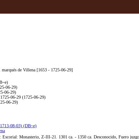
 marqués de Villena [1653 - 1725-06-29]
DB~e)
725-06-29)
25-06-29)
 1725-06-29 (1725-06-29)
725-06-29)
(1713-08-03) (DB~e)
ena
Escorial: Monasterio, Z-III-21. 1301 ca. - 1350 ca. Desconocido, Fuero juzgo