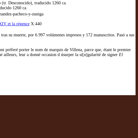
 (tr. Desconocido), traducido 1260 ca.
ducido 1260 ca.
rnandez-pacheco-y-zuniga
XIV et la régence
X:440
o tras su muerte, por 6.997 volúmenes impresos y 172 manuscritos. Pasó a sus
nt préferé porter le nom de marquis de Villena, parce que, étant le premier
é ailleurs, leur a donné occasion d úsurper la si[n]gularité de signer
El