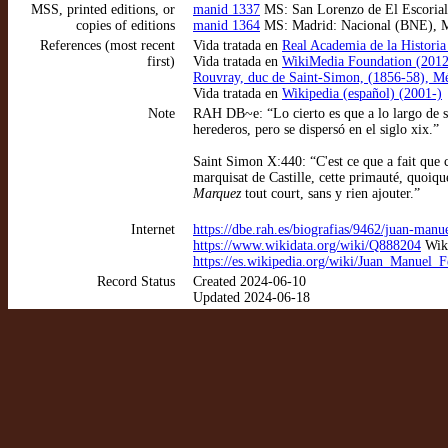
MSS, printed editions, or
manid 1337
MS: San Lorenzo de El Escorial: 
copies of editions
manid 1364
MS: Madrid: Nacional (BNE), MSS
References (most recent
Vida tratada en
Real Academia de la Historia
first)
Vida tratada en
WikiMedia Foundation (2012
Rouvray, duc de Saint-Simon, (1856-58), Mém
Vida tratada en
Wikipedia (español) (2001-)
Note
RAH DB~e: “Lo cierto es que a lo largo de su
herederos, pero se dispersó en el siglo xix.”
Saint Simon X:440: “C'est ce que a fait que 
marquisat de Castille, cette primauté, quoiqu
Marquez
tout court, sans y rien ajouter.”
Internet
https://dbe.rah.es/biografias/9462/juan-man
https://www.wikidata.org/wiki/Q888204
Wiki
https://es.wikipedia.org/wiki/Juan_Manue
Record Status
Created 2024-06-10
Updated 2024-06-18