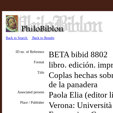
Back to Search
Back to Results
ID no. of Reference
BETA bibid 8802
Format
libro. edición. imp
Title
Coplas hechas sobr
de la panadera
Associated persons
Paola Elia (editor l
Place / Publisher
Verona: Università 