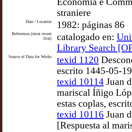
Economia e Commerc
straniere
Date / Location
1982: páginas 86
References (most recent
catalogado en:
Uni
first)
Library Search [O
Source of Data for Works
texid 1120
Descono
escrito 1445-05-19
texid 10114
Juan d
mariscal Íñigo Lóp
estas coplas, escr
texid 10116
Juan d
[Respuesta al maris