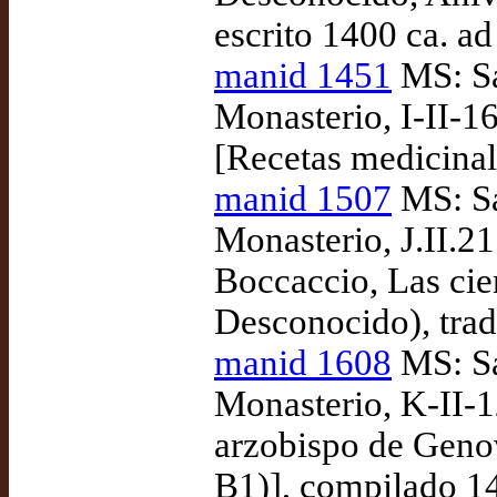
escrito 1400 ca. a
manid 1451
MS: Sa
Monasterio, I-II-
[Recetas medicinal
manid 1507
MS: Sa
Monasterio, J.II.21
Boccaccio, Las cie
Desconocido), tra
manid 1608
MS: Sa
Monasterio, K-II-1
arzobispo de Genov
B1)], compilado 1