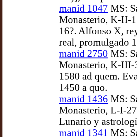
manid 1047
MS: Sa
Monasterio, K-II-
16?. Alfonso X, re
real, promulgado 
manid 2750
MS: Sa
Monasterio, K-III-
1580 ad quem. Evang
1450 a quo.
manid 1436
MS: Sa
Monasterio, L-I-27
Lunario y astrologí
manid 1341
MS: Sa