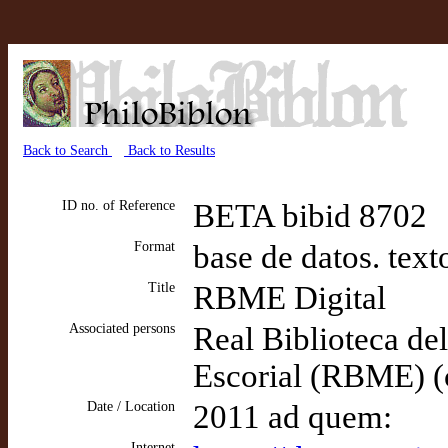
Back to Search
Back to Results
ID no. of Reference
BETA bibid 8702
Format
base de datos. text
Title
RBME Digital
Associated persons
Real Biblioteca de
Escorial (RBME) (
Date / Location
2011 ad quem:
Internet