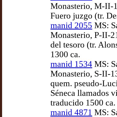
Monasterio, M-II-1
Fuero juzgo (tr. D
manid 2055
MS: Sa
Monasterio, P-II-2
del tesoro (tr. Alo
1300 ca.
manid 1534
MS: Sa
Monasterio, S-II-1
quem. pseudo-Luci
Séneca llamados vi
traducido 1500 ca.
manid 4871
MS: Sa