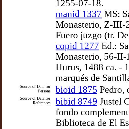
1255-07-18.
manid 1337
MS: Sa
Monasterio, Z-III-
Fuero juzgo (tr. D
copid 1277
Ed.: Sa
Monasterio, 56-II-
Hurus, 1488 ca. - 
marqués de Santill
Source of Data for
bioid 1875
Pedro, 
Persons
Source of Data for
bibid 8749
Justel 
References
fondo complementar
Biblioteca de El Es