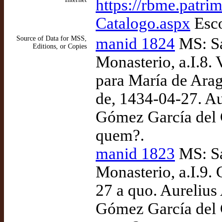
https://rbme.patri
Catalogo.aspx
Esco
Source of Data for MSS,
manid 1824
MS: Sa
Editions, or Copies
Monasterio, a.I.8. 
para María de Arag
de, 1434-04-27. Au
Gómez García del C
quem?.
manid 1823
MS: Sa
Monasterio, a.I.9.
27 a quo. Aurelius
Gómez García del C