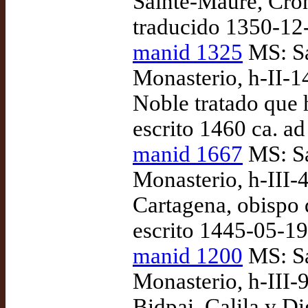
Sainte-Maure, Crón
traducido 1350-12
manid 1325
MS: Sa
Monasterio, h-II-1
Noble tratado que h
escrito 1460 ca. a
manid 1667
MS: Sa
Monasterio, h-III-4
Cartagena, obispo 
escrito 1445-05-1
manid 1200
MS: Sa
Monasterio, h-III-9
Bidpai, Calila y D