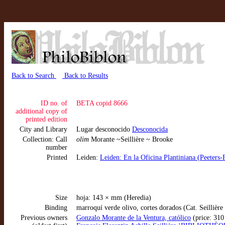
Back to Search
Back to Results
ID no. of
BETA copid 8666
additional copy of
printed edition
City and Library
Lugar desconocido
Desconocida
Collection: Call
olim
Morante ~Seillière ~ Brooke
number
Printed
Leiden:
Leiden: En la Oficina Plantiniana (Peeters-
Size
hoja: 143 × mm (Heredia)
Binding
marroquí verde olivo, cortes dorados (Cat. Seillière
Previous owners
Gonzalo Morante de la Ventura, católico
(price: 310 