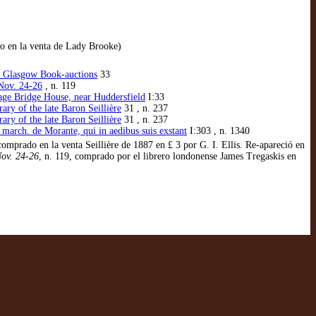
do en la venta de Lady Brooke)
d Glasgow Book-auctions
33
 Nov. 24-26
, n. 119
tage Bridge House, near Huddersfield
I:33
ry of the late Baron Seillière
31 , n. 237
ry of the late Baron Seillière
31 , n. 237
march. de Morante, qui in aedibus suis exstant
I:303 , n. 1340
omprado en la venta Seillière de 1887 en £ 3 por G. I. Ellis. Re-apareció en
Nov. 24-26
, n. 119, comprado por el librero londonense James Tregaskis en