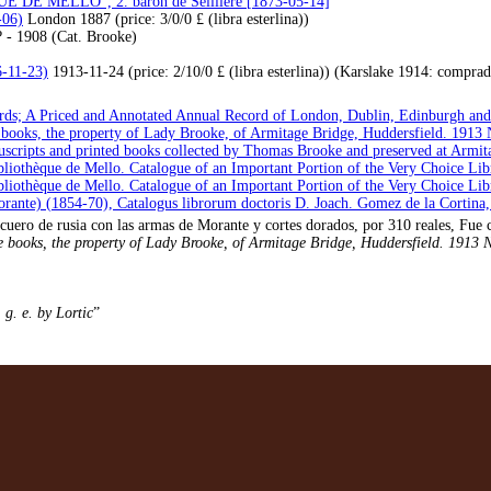
QUE DE MELLO”, 2. barón de Seillière [1873-05-14]
-06)
London 1887 (price: 3/0/0 £ (libra esterlina))
 - 1908 (Cat. Brooke)
6-11-23)
1913-11-24 (price: 2/10/0 £ (libra esterlina)) (Karslake 1914: compra
rds; A Priced and Annotated Annual Record of London, Dublin, Edinburgh an
 books, the property of Lady Brooke, of Armitage Bridge, Huddersfield. 1913
nuscripts and printed books collected by Thomas Brooke and preserved at Armi
iothèque de Mello. Catalogue of an Important Portion of the Very Choice Libra
iothèque de Mello. Catalogue of an Important Portion of the Very Choice Libra
ante) (1854-70), Catalogus librorum doctoris D. Joach. Gomez de la Cortina, 
uero de rusia con las armas de Morante y cortes dorados, por 310 reales, Fue c
 books, the property of Lady Brooke, of Armitage Bridge, Huddersfield. 1913 
 g. e. by Lortic
”