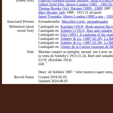
(oldest first)
François Florentin Achille Seillière ‘BIBLIOTHÈ
Gilbert Ifold Ellis, librero London (1885 - 1902-02
Thomas Brooke (Sir), Baronet [1899 - 1908]
1887 ?
Mary Brooke, lady
1908 - 1913-11 ad quem
James Tregaskis, librero London (1890 a quo - 192
Associated Persons
Encuadernador:
Marcellin Lortic, encuadernador
References (most
Catalogado en:
Karslake (1914), Book-auction Reco
recent first)
Catalogado en:
Sotheby's (1913), Rare and valuable
Catalogado en:
Ellis (1891), A catalogue of the ma
Catalogado en:
Sotheby & Co. (1887-02-28), La Bibl
Catalogado en:
Sotheby & Co. (1887-02-28), La Bibl
Catalogado en:
Gómez de la Cortina (marqués de Mor
Note
Morante compró su ejemplar, encuad. por Lortic en c
la venta de Sotheby's 1913-11-24,
Rare and valuable
£2/10. (Karslake 1914).
mill.’’
Descr. de Seillière 1887: “
olive morocco super extra,
Record Status
Created 2018-02-05
Updated 2024-08-05