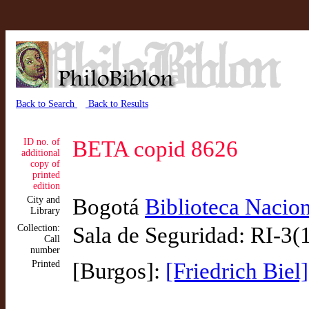
Back to Search
Back to Results
ID no. of
BETA copid 8626
additional
copy of
printed
edition
City and
Bogotá
Biblioteca Nacion
Library
Collection:
Sala de Seguridad: RI-3(1
Call
number
Printed
[Burgos]:
[Friedrich Biel]