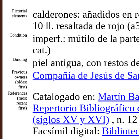
Pictorial
calderones: añadidos en ro
elements
10 ll. resaltada de rojo (
Condition
imperf.: mútilo de la part
cat.)
Binding
piel antigua, con restos 
Previous
Compañía de Jesús de Sa
owners
(oldest
first)
References
Catalogado en:
Martín Ba
(most
recent
Repertorio Bibliográfico 
first)
(siglos XV y XVI)
, n. 12
Facsímil digital:
Bibliote