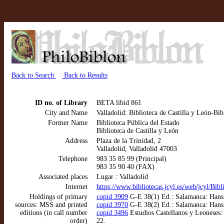
Back to Search
Back to Results
ID no. of Library
BETA libid 861
City and Name
Valladolid: Biblioteca de Castilla y León-Bib
Former Name
Biblioteca Pública del Estado
Biblioteca de Castilla y León
Address
Plaza de la Trinidad, 2
Valladolid, Valladolid 47003
Telephone
983 35 85 99 (Principal)
983 35 90 40 (FAX)
Associated places
Lugar : Valladolid
Internet
https://www.bibliotecas.jcyl.es/web/jcyl/Bib
Holdings of primary
copid 3909
G-E 38(1) Ed.: Salamanca: Hans G
sources: MSS and printed
copid 3970
G-E 38(2) Ed.: Salamanca: Hans Gi
editions (in call number
copid 3496
Estudios Castellanos y Leoneses:
order)
22.