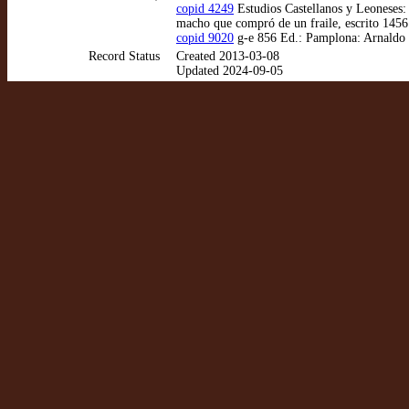
copid 4249
Estudios Castellanos y Leoneses:
macho que compró de un fraile, escrito 145
copid 9020
g-e 856 Ed.: Pamplona: Arnaldo G
Record Status
Created 2013-03-08
Updated 2024-09-05