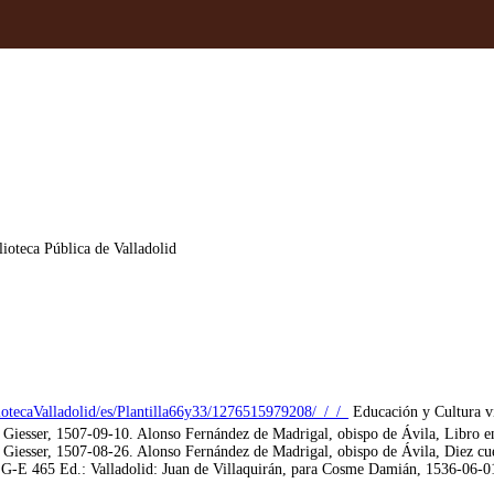
lioteca Pública de Valladolid
liotecaValladolid/es/Plantilla66y33/1276515979208/_/_/_
Educación y Cultura v
iesser, 1507-09-10. Alonso Fernández de Madrigal, obispo de Ávila, Libro en 
esser, 1507-08-26. Alonso Fernández de Madrigal, obispo de Ávila, Diez cuestio
 G-E 465 Ed.: Valladolid: Juan de Villaquirán, para Cosme Damián, 1536-06-01