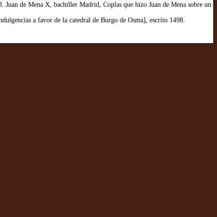
8. Juan de Mena X, bachiller Madrid, Coplas que hizo Juan de Mena sobre un
dulgencias a favor de la catedral de Burgo de Osma], escrito 1498.