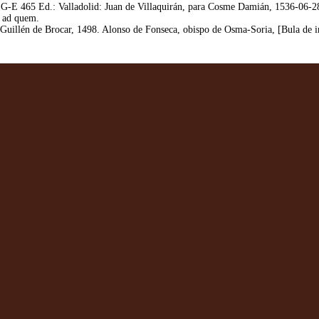
 G-E 465 Ed.: Valladolid: Juan de Villaquirán, para Cosme Damián, 1536-06-2
6 ad quem.
uillén de Brocar, 1498. Alonso de Fonseca, obispo de Osma-Soria, [Bula de in