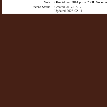
Note
Ofrecido en 2014 por € 7500. No se ve
Record Status
Created 2017-07-17
Updated 2023-02-11