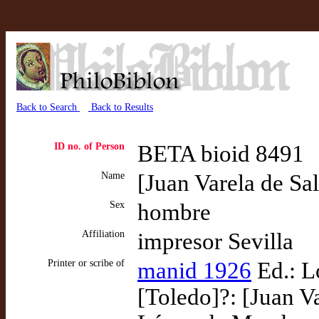
Back to Search
Back to Results
ID no. of Person
BETA bioid 8491
Name
[Juan Varela de Sa
Sex
hombre
Affiliation
impresor Sevilla
Printer or scribe of
manid 1926
Ed.: L
[Toledo]?: [Juan V