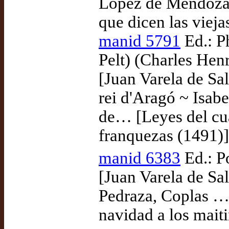
López de Mendoza, 
que dicen las vieja
manid 5791
Ed.: P
Pelt) (Charles Hen
[Juan Varela de Sa
rei d'Aragó ~ Isabe
de… [Leyes del cua
franquezas (1491)]
manid 6383
Ed.: P
[Juan Varela de Sa
Pedraza, Coplas … 
navidad a los mait