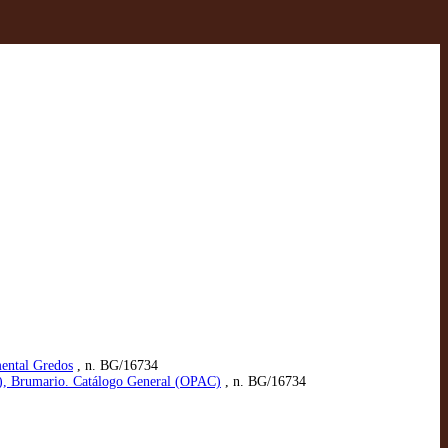
mental Gredos
, n. BG/16734
m), Brumario. Catálogo General (OPAC)
, n. BG/16734