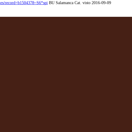
l.es/record=b1504378~S6*spi
BU Salamanca Cat. visto 2016-09-09