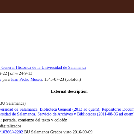
a General Histórica de la Universidad de Salamanca
9-22 |
olim
24-9-13
o
para
Juan Pedro Museti
, 1543-07-23 (colofón)
External description
 (BU Salamanca)
versidad de Salamanca. Biblioteca General (2013 ad quem), Repositorio Docu
rsidad de Salamanca. Servicio de Archivos y Bibliotecas (2011-08-06 ad que
l: portada, comienzo del texto y colofón
 digitalizados
et/10366/42202
BU Salamanca Gredos visto 2016-09-09