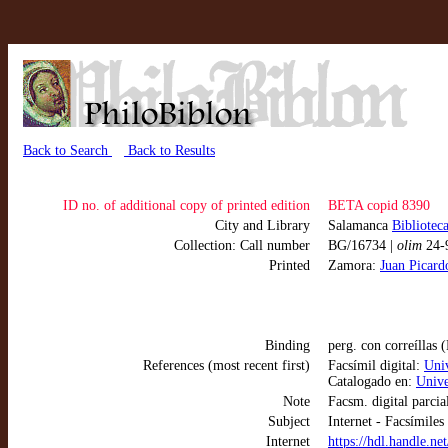
Back to Search
Back to Results
ID no. of additional copy of printed edition
BETA copid 8390
City and Library
Salamanca
Bibliotec
Collection: Call number
BG/16734 |
olim
24-
Printed
Zamora:
Juan Picard
Binding
perg. con correíllas
References (most recent first)
Facsímil digital:
Uni
Catalogado en:
Unive
Note
Facsm. digital parcia
Subject
Internet - Facsímiles
Internet
https://hdl.handle.n