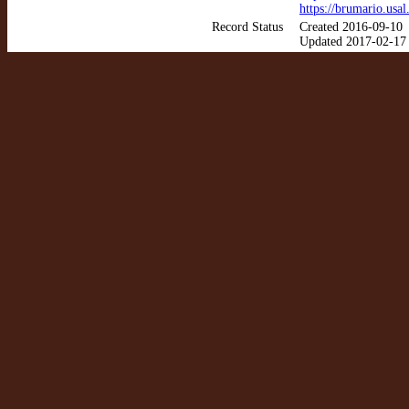
https://brumario.usa
Record Status
Created 2016-09-10
Updated 2017-02-17