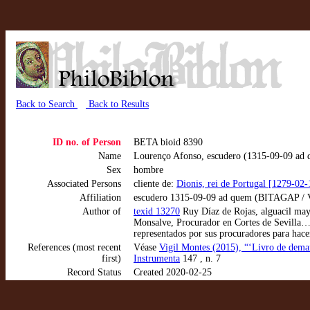
Back to Search
Back to Results
ID no. of Person
BETA bioid 8390
Name
Lourenço Afonso, escudero (1315-09-09 ad
Sex
hombre
Associated Persons
cliente de:
Dionis, rei de Portugal [1279-02
Affiliation
escudero 1315-09-09 ad quem (BITAGAP / V
Author of
texid 13270
Ruy Díaz de Rojas, alguacil may
Monsalve, Procurador en Cortes de Sevilla… 
representados por sus procuradores para hace
References (most recent
Véase
Vigil Montes (2015), “‘Livro de demarc
first)
Instrumenta
147 , n. 7
Record Status
Created 2020-02-25