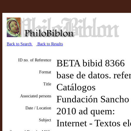
Back to Search
Back to Results
ID no. of Reference
BETA bibid 8366
Format
base de datos. refe
Title
Catálogos
Associated persons
Fundación Sancho e
Date / Location
2010 ad quem:
Subject
Internet - Textos e