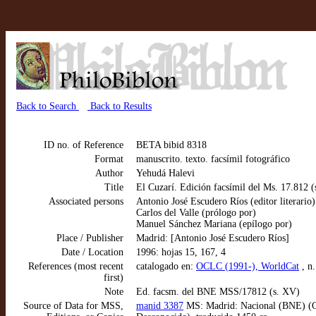
Back to Search
Back to Results
ID no. of Reference
BETA bibid 8318
Format
manuscrito. texto. facsímil fotográfico
Author
Yehudá Halevi
Title
El Cuzarí. Edición facsímil del Ms. 17.812 
Associated persons
Antonio José Escudero Ríos (editor literario)
Carlos del Valle (prólogo por)
Manuel Sánchez Mariana (epílogo por)
Place / Publisher
Madrid: [Antonio José Escudero Ríos]
Date / Location
1996: hojas 15, 167, 4
References (most recent
catalogado en:
OCLC (1991-), WorldCat
, n
first)
Note
Ed. facsm. del BNE MSS/17812 (s. XV)
Source of Data for MSS,
manid 3387
MS: Madrid: Nacional (BNE) (Gay