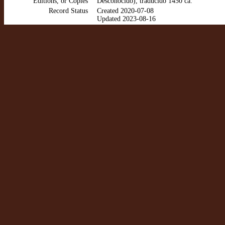
Editions, or Copies
Desconocido), traducido 1450 ca.
Record Status
Created 2020-07-08
Updated 2023-08-16