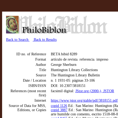
Back to Search
Back to Results
ID no. of Reference
BETA bibid 8289
Format
artículo de revista. referencia. impreso
Author
George Sherburn
Title
Huntington Library Collections
Source
The Huntington Library Bulletin
Date / Location
n. 1 1931-05: páginas 33-106
ISBN/ISSN
DOI: 10.2307/3818151
References (most recent
facsimil digital:
JStor.org (2000-), JSTOR
first)
Internet
https://www.jstor.org/stable/pdf/3818151.pdf
Source of Data for MSS,
copid 1126
Ed.: San Marino: Huntington (Rar
Editions, or Copies
copid 3887
Ed.: San Marino: Huntington (Rare
arte humilde con comento, escrito 1518-08-