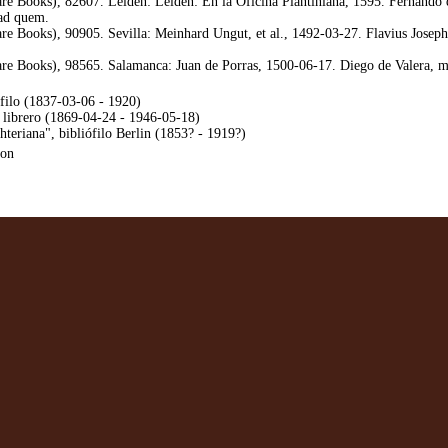
e Books), 82607. Leiden: Leiden: En la Oficina Plantiniana, 1595. Fernando d
 ad quem.
 Books), 90905. Sevilla: Meinhard Ungut, et al., 1492-03-27. Flavius Josephus,
e Books), 98565. Salamanca: Juan de Porras, 1500-06-17. Diego de Valera, ma
filo (1837-03-06 - 1920)
, librero (1869-04-24 - 1946-05-18)
teriana", bibliófilo Berlin (1853? - 1919?)
don