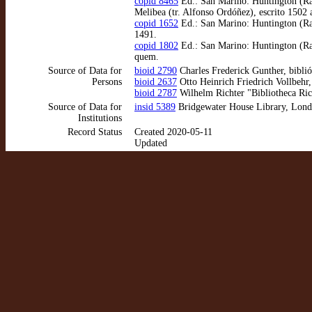
copid 8465
Ed.: San Marino: Huntington (Rar
Melibea (tr. Alfonso Ordóñez), escrito 1502
copid 1652
Ed.: San Marino: Huntington (Rare
1491.
copid 1802
Ed.: San Marino: Huntington (Rar
quem.
Source of Data for
bioid 2790
Charles Frederick Gunther, biblió
Persons
bioid 2637
Otto Heinrich Friedrich Vollbehr
bioid 2787
Wilhelm Richter "Bibliotheca Rich
Source of Data for
insid 5389
Bridgewater House Library, Lon
Institutions
Record Status
Created 2020-05-11
Updated