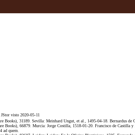
JStor visto 2020-05-11
e Books), 31189. Sevilla: Meinhard Ungut, et al., 1495-04-18. Bernardus de Go
 Books), 66879. Murcia: Jorge Costilla, 1518-01-20. Francisco de Castilla y Z
04 ad quem.