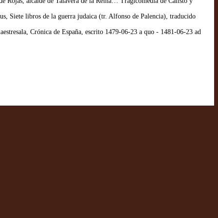
e Rojas, alcalde de Talavera de la Reina… Tragicomedia de Calisto y
 Siete libros de la guerra judaica (tr. Alfonso de Palencia), traducido
estresala, Crónica de España, escrito 1479-06-23 a quo - 1481-06-23 ad