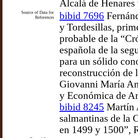
Alcalá de Henares
Source of Data for
bibid 7696
Fernánd
References
y Tordesillas, prim
probable de la “Cr
española de la seg
para un sólido con
reconstrucción de 
Giovanni María Ang
y Económica de A
bibid 8245
Martín 
salmantinas de la 
en 1499 y 1500”, R