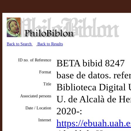
Back to Search
Back to Results
ID no. of Reference
BETA bibid 8247
Format
base de datos. refe
Title
Biblioteca Digital
Associated persons
U. de Alcalà de He
Date / Location
2020-:
Internet
https://ebuah.uah.