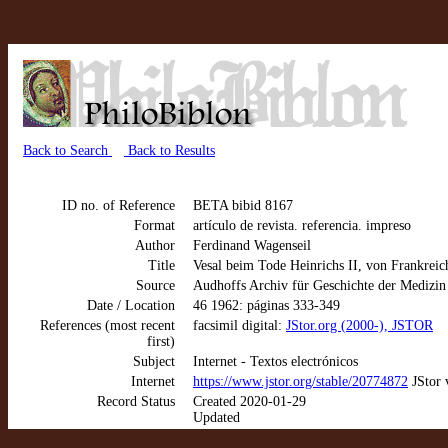
Back to Search
Back to Results
ID no. of Reference
BETA bibid 8167
Format
artículo de revista. referencia. impreso
Author
Ferdinand Wagenseil
Title
Vesal beim Tode Heinrichs II, von Frankreic
Source
Audhoffs Archiv für Geschichte der Medizin
Date / Location
46 1962: páginas 333-349
References (most recent
facsimil digital:
JStor.org (2000-), JSTOR
first)
Subject
Internet - Textos electrónicos
Internet
https://www.jstor.org/stable/20774872
JStor 
Record Status
Created 2020-01-29
Updated