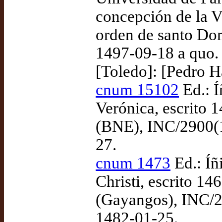
concepción de la V
orden de santo Dom
1497-09-18 a quo.
[Toledo]: [Pedro H
cnum 15102
Ed.: Í
Verónica, escrito 
(BNE), INC/2900(1
27.
cnum 1473
Ed.: Íñ
Christi, escrito 1
(Gayangos), INC/2
1482-01-25.