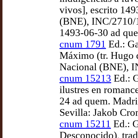
vivos], escrito 14
(BNE), INC/2710/13
1493-06-30 ad qu
cnum 1791
Ed.: Ga
Máximo (tr. Hugo d
Nacional (BNE), I
cnum 15213
Ed.: G
ilustres en romanc
24 ad quem. Madri
Sevilla: Jakob Cro
cnum 15211
Ed.: G
Desconocido), tra