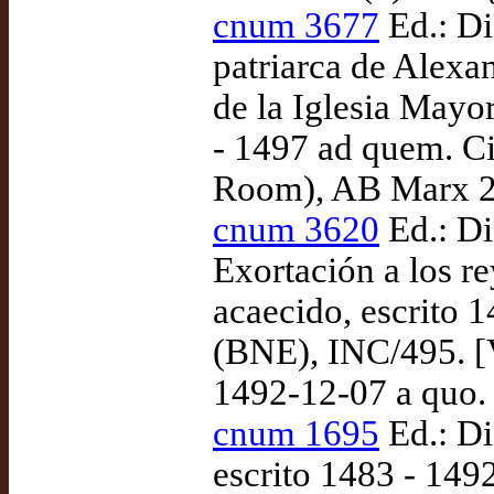
cnum 3677
Ed.: D
patriarca de Alexa
de la Iglesia Mayor
- 1497 ad quem. C
Room), AB Marx 21
cnum 3620
Ed.: Di
Exortación a los re
acaecido, escrito 
(BNE), INC/495. [Va
1492-12-07 a quo.
cnum 1695
Ed.: Di
escrito 1483 - 14