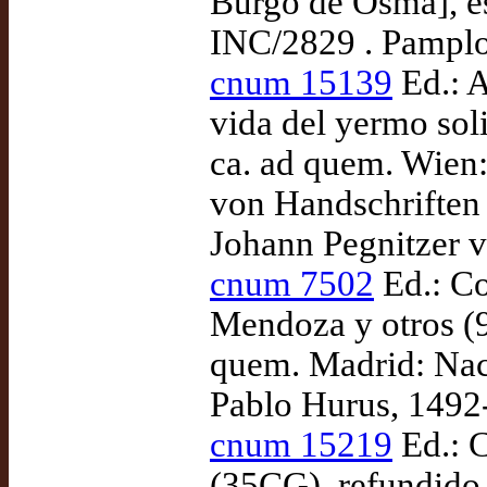
Burgo de Osma], e
INC/2829 . Pamplo
cnum 15139
Ed.: A
vida del yermo soli
ca. ad quem. Wien
von Handschriften 
Johann Pegnitzer v
cnum 7502
Ed.: Co
Mendoza y otros (
quem. Madrid: Nac
Pablo Hurus, 1492
cnum 15219
Ed.: 
(35CG), refundido 