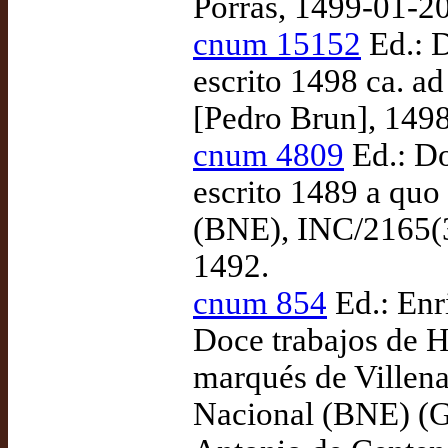
Porras, 1499-01-20
cnum 15152
Ed.: D
escrito 1498 ca. ad
[Pedro Brun], 1498
cnum 4809
Ed.: Do
escrito 1489 a quo
(BNE), INC/2165(3)
1492.
cnum 854
Ed.: Enr
Doce trabajos de H
marqués de Villena
Nacional (BNE) (