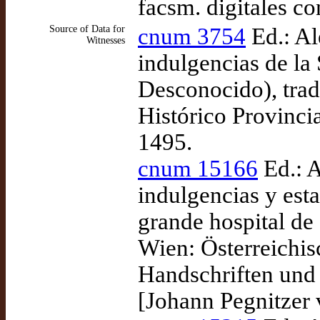
facsm. digitales c
Source of Data for
cnum 3754
Ed.: Al
Witnesses
indulgencias de la 
Desconocido), tra
Histórico Provinci
1495.
cnum 15166
Ed.: A
indulgencias y esta
grande hospital de 
Wien: Österreichi
Handschriften und 
[Johann Pegnitzer v