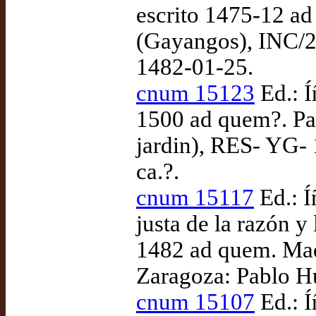
escrito 1475-12 a
(Gayangos), INC/2
1482-01-25.
cnum 15123
Ed.: Í
1500 ad quem?. Par
jardin), RES- YG- 
ca.?.
cnum 15117
Ed.: Í
justa de la razón y
1482 ad quem. Mad
Zaragoza: Pablo H
cnum 15107
Ed.: 