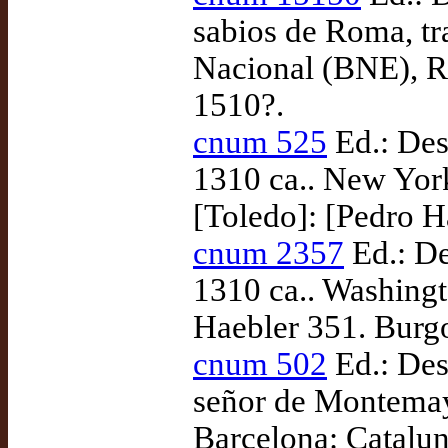
sabios de Roma, t
Nacional (BNE), R
1510?.
cnum 525
Ed.: Desc
1310 ca.. New Yor
[Toledo]: [Pedro H
cnum 2357
Ed.: De
1310 ca.. Washingt
Haebler 351. Burgo
cnum 502
Ed.: Des
señor de Montemayo
Barcelona: Catalun