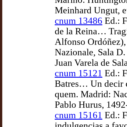
Meinhard Ungut, et
cnum 13486
Ed.: F
de la Reina… Tragi
Alfonso Ordóñez), 
Nazionale, Sala D.
Juan Varela de Sal
cnum 15121
Ed.: F
Batres… Un decir d
quem. Madrid: Nac
Pablo Hurus, 1492
cnum 15161
Ed.: F
indulgencias a favo