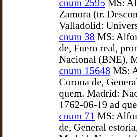
cnum 2595
MS: Alf
Zamora (tr. Descon
Valladolid: Univer
cnum 38
MS: Alfon
de, Fuero real, p
Nacional (BNE), M
cnum 15648
MS: Al
Corona de, General 
quem. Madrid: Nac
1762-06-19 ad qu
cnum 71
MS: Alfon
de, General estoria