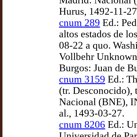
Madrid: Nacional 
Hurus, 1492-11-27
cnum 289
Ed.: Ped
altos estados de lo
08-22 a quo. Wash
Vollbehr Unknown 
Burgos: Juan de B
cnum 3159
Ed.: T
(tr. Desconocido),
Nacional (BNE), IN
al., 1493-03-27.
cnum 8206
Ed.: Un
Universidad de Par