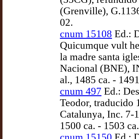
(Grenville), G.113
02.
cnum 15108
Ed.: D
Quicumque vult he
la madre santa igle
Nacional (BNE), I
al., 1485 ca. - 1491
cnum 497
Ed.: Des
Teodor, traducido 
Catalunya, Inc. 7-
1500 ca. - 1503 ca.
cnum 15150
Ed.: D