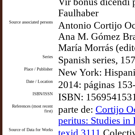
Vir bonus dicendi p
Faulhaber
Source associated persons
Antonio Cortijo Oca
Ana M. Gómez Bravo
María Morrás (edito
Series
Spanish series, 15
Place / Publisher
New York: Hispani
Date / Location
2014: páginas 153
ISBN/ISSN
ISBN: 156954153
References (most recent
parte de:
Cortijo O
first)
peritus: Studies i
Source of Data for Works
texid 3111
Colecti