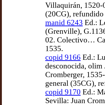
Villaquirán, 1520
(20CG), refundido
manid 6243
Ed.: L
(Grenville), G.113
02. Colectivo… Ca
1535.
copid 9166
Ed.: Lu
desconocida, olim 
Cromberger, 1535
general (35CG), r
copid 9170
Ed.: Ma
Sevilla: Juan Cro