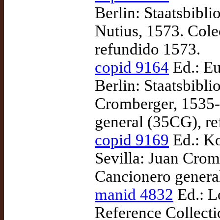
Berlin: Staatsbibl
Nutius, 1573. Col
refundido 1573.
copid 9164
Ed.: Eu
Berlin: Staatsbibli
Cromberger, 1535
general (35CG), r
copid 9169
Ed.: Ko
Sevilla: Juan Cro
Cancionero genera
manid 4832
Ed.: L
Reference Collecti