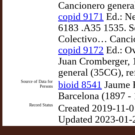
Cancionero genera
copid 9171
Ed.: Ne
6183 .A35 1535. S
Colectivo… Cancio
copid 9172
Ed.: Ov
Juan Cromberger, 
general (35CG), r
Source of Data for
bioid 8541
Jaume Ro
Persons
Barcelona (1897 -
Record Status
Created 2019-11-0
Updated 2023-01-