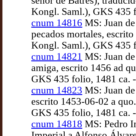
señor de Batres), traduc
Kongl. Saml.), GKS 435 fo
cnum 14816
MS: Juan de 
pecados mortales, escri
Kongl. Saml.), GKS 435 fo
cnum 14821
MS: Juan de 
amiga, escrito 1456 ad q
GKS 435 folio, 1481 ca. -
cnum 14823
MS: Juan de 
escrito 1453-06-02 a quo
GKS 435 folio, 1481 ca. -
cnum 14818
MS: Pedro Im
Imperial a Alfonso Álvar