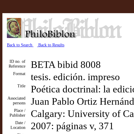
Back to Search
Back to Results
ID no. of
BETA bibid 8008
Reference
Format
tesis. edición. impreso
Title
Poética doctrinal: la edic
Associated
Juan Pablo Ortiz Hernández
persons
Place /
Calgary: University of Ca
Publisher
Date /
2007: páginas v, 371
Location