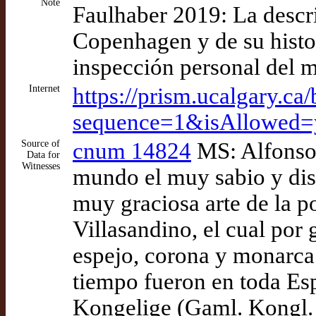
Note
Faulhaber 2019: La descr
Copenhagen y de su histor
inspección personal del 
Internet
https://prism.ucalgary.c
sequence=1&isAllowed=
Source of
cnum 14824
MS: Alfonso 
Data for
Witnesses
mundo el muy sabio y dis
muy graciosa arte de la p
Villasandino, el cual por 
espejo, corona y monarca 
tiempo fueron en toda Es
Kongelige (Gaml. Kongl. 