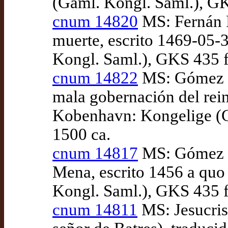
(Gaml. Kongl. Saml.), GKS
cnum 14820
MS: Fernán P
muerte, escrito 1469-05-
Kongl. Saml.), GKS 435 fo
cnum 14822
MS: Gómez Ma
mala gobernación del rein
Kobenhavn: Kongelige (Ga
1500 ca.
cnum 14817
MS: Gómez Ma
Mena, escrito 1456 a qu
Kongl. Saml.), GKS 435 fo
cnum 14811
MS: Jesucris