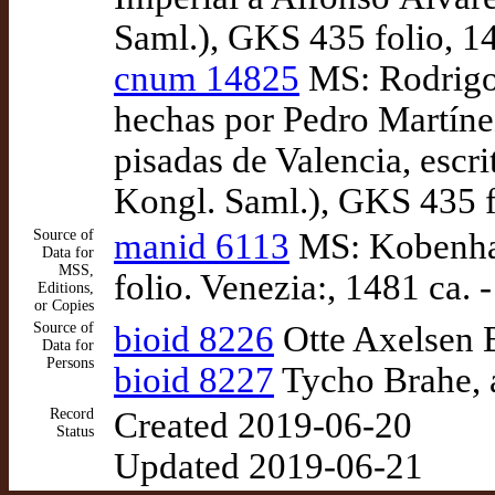
Saml.), GKS 435 folio, 14
cnum 14825
MS: Rodrigo
hechas por Pedro Martínez
pisadas de Valencia, esc
Kongl. Saml.), GKS 435 fo
Source of
manid 6113
MS: Kobenhav
Data for
MSS,
folio. Venezia:, 1481 ca.
Editions,
or Copies
Source of
bioid 8226
Otte Axelsen B
Data for
Persons
bioid 8227
Tycho Brahe, 
Record
Created 2019-06-20
Status
Updated 2019-06-21