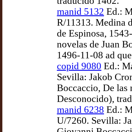
traducido 1402.
manid 5132
Ed.: M
R/11313. Medina d
de Espinosa, 1543
novelas de Juan Bo
1496-11-08 ad qu
copid 9080
Ed.: Ma
Sevilla: Jakob Cr
Boccaccio, De las m
Desconocido), tra
manid 6238
Ed.: M
U/7260. Sevilla: 
Giovanni Boccaccio