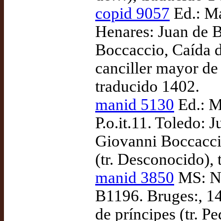
copid 9057
Ed.: Má
Henares: Juan de 
Boccaccio, Caída d
canciller mayor de
traducido 1402.
manid 5130
Ed.: M
P.o.it.11. Toledo: 
Giovanni Boccacci
(tr. Desconocido),
manid 3850
MS: Ne
B1196. Bruges:, 1
de príncipes (tr. P