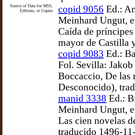
Source of Data for MSS,
copid 9056
Ed.: And
Editions, or Copies
Meinhard Ungut, et
Caída de príncipes 
mayor de Castilla 
copid 9083
Ed.: Ba
Fol. Sevilla: Jako
Boccaccio, De las m
Desconocido), tra
manid 3338
Ed.: Br
Meinhard Ungut, et
Las cien novelas d
traducido 1496-11