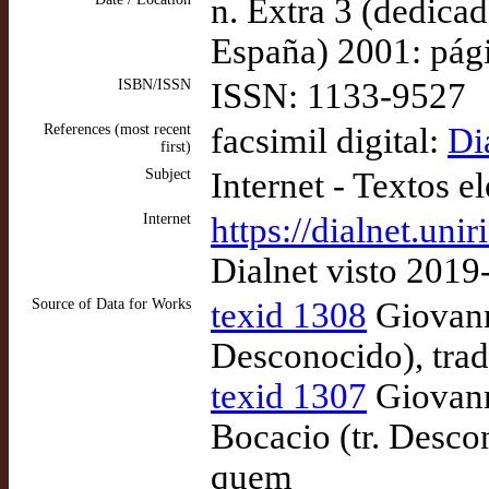
n. Extra 3 (dedica
España) 2001: pág
ISBN/ISSN
ISSN: 1133-9527
References (most recent
facsimil digital:
Di
first)
Subject
Internet - Textos e
Internet
https://dialnet.uni
Dialnet visto 2019
Source of Data for Works
texid 1308
Giovann
Desconocido), tra
texid 1307
Giovann
Bocacio (tr. Desco
quem