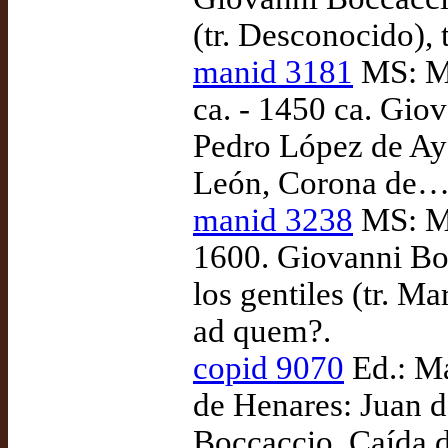
(tr. Desconocido),
manid 3181
MS: Ma
ca. - 1450 ca. Giov
Pedro López de Aya
León, Corona de…)
manid 3238
MS: Ma
1600. Giovanni Boc
los gentiles (tr. 
ad quem?.
copid 9070
Ed.: Ma
de Henares: Juan 
Boccaccio, Caída d