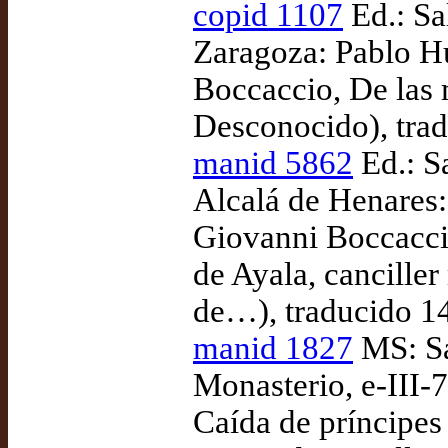
copid 1107
Ed.: Sa
Zaragoza: Pablo H
Boccaccio, De las m
Desconocido), tra
manid 5862
Ed.: S
Alcalá de Henares:
Giovanni Boccaccio
de Ayala, cancille
de…), traducido 1
manid 1827
MS: Sa
Monasterio, e-III-
Caída de príncipes 