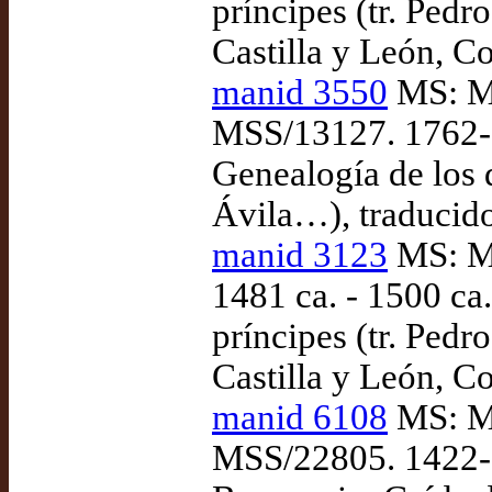
príncipes (tr. Pedr
Castilla y León, C
manid 3550
MS: Ma
MSS/13127. 1762-
Genealogía de los d
Ávila…), traducid
manid 3123
MS: Ma
1481 ca. - 1500 ca
príncipes (tr. Pedr
Castilla y León, C
manid 6108
MS: Ma
MSS/22805. 1422-0