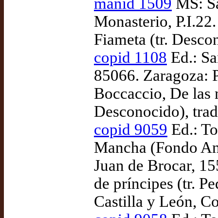
manid 1509
MS: Sa
Monasterio, P.I.22
Fiameta (tr. Desco
copid 1108
Ed.: Sa
85066. Zaragoza: 
Boccaccio, De las m
Desconocido), tra
copid 9059
Ed.: To
Mancha (Fondo Ant
Juan de Brocar, 1
de príncipes (tr. P
Castilla y León, C