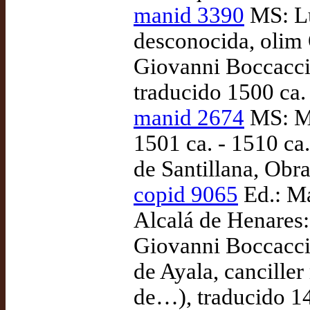
manid 3390
MS: Lu
desconocida, olim 
Giovanni Boccaccio
traducido 1500 ca.
manid 2674
MS: Ma
1501 ca. - 1510 ca
de Santillana, Obr
copid 9065
Ed.: Ma
Alcalá de Henares:
Giovanni Boccaccio
de Ayala, cancille
de…), traducido 1