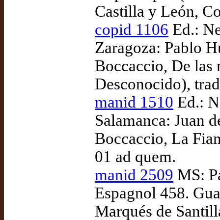
Castilla y León, C
copid 1106
Ed.: Ne
Zaragoza: Pablo H
Boccaccio, De las m
Desconocido), tra
manid 1510
Ed.: N
Salamanca: Juan d
Boccaccio, La Fiam
01 ad quem.
manid 2509
MS: Pa
Espagnol 458. Guad
Marqués de Santill