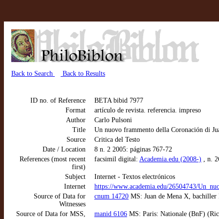
Back to Search
Back to Results
ID no. of Reference
BETA bibid 7977
Format
artículo de revista. referencia. impreso
Author
Carlo Pulsoni
Title
Un nuovo frammento della Coronación di J
Source
Critica del Testo
Date / Location
8 n. 2 2005: páginas 767-72
References (most recent
facsimil digital:
Academia.edu (2008-)
, n. 
first)
Subject
Internet - Textos electrónicos
Internet
https://www.academia.edu/26504743/Un_nu
Source of Data for
cnum 14720
MS: Juan de Mena X, bachiller M
Witnesses
Source of Data for MSS,
manid 6106
MS: Paris: Nationale (BnF) (Rich