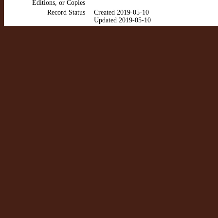
Editions, or Copies
Record Status
Created 2019-05-10
Updated 2019-05-10