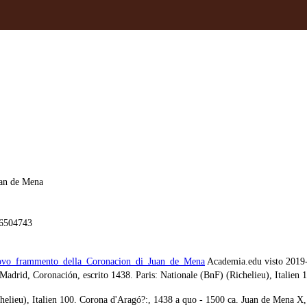
uan de Mena
26504743
ovo_frammento_della_Coronacion_di_Juan_de_Mena
Academia.edu visto 2019
adrid, Coronación, escrito 1438. Paris: Nationale (BnF) (Richelieu), Italien 
elieu), Italien 100. Corona d'Aragó?:, 1438 a quo - 1500 ca. Juan de Mena X,