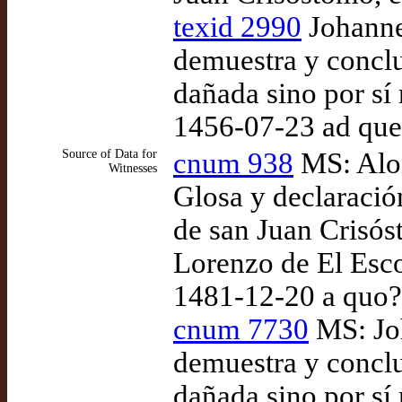
texid 2990
Johanne
demuestra y conclu
dañada sino por sí
1456-07-23 ad qu
Source of Data for
cnum 938
MS: Alon
Witnesses
Glosa y declaració
de san Juan Crisós
Lorenzo de El Escor
1481-12-20 a quo?
cnum 7730
MS: Jo
demuestra y conclu
dañada sino por sí