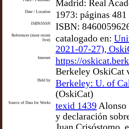
Madrid: Real Acad
Date / Location
1973: páginas 481
ISBN/ISSN
ISBN: 846005962
References (most recent
catalogado en:
Uni
first)
2021-07-27), Osk
Internet
https://oskicat.b
Berkeley OskiCat 
Held by
Berkeley: U. of Ca
(OskiCat)
Source of Data for Works
texid 1439
Alonso 
y declaración sobr
Juan Crisóstomo, e