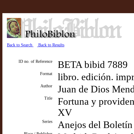
Back to Search
Back to Results
ID no. of Reference
BETA bibid 7889
Format
libro. edición. imp
Author
Juan de Dios Mend
Title
Fortuna y providenc
XV
Series
Anejos del Boletín
Place / Publisher