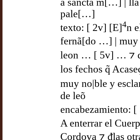
a sancta m[…] | lla
pale[…]
4
texto: [ 2v] [E]
n e
fernã[do …] | muy
leon … [ 5v] … ⁊ d
los fechos q̃ Acase
muy no|ble y escla
de leõ
encabezamiento: [
A enterrar el Cuerp
Cordova ⁊ ᵭlas otra