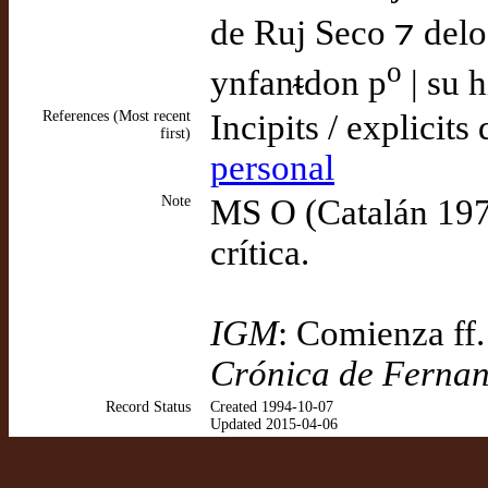
de Ruj Seco ⁊ delo 
o
ynfanᵵdon p
| su h
References (Most recent
Incipits / explicits
first)
personal
Note
MS O (Catalán 1974
crítica.
IGM
: Comienza ff.
Crónica de Fernan
Record Status
Created 1994-10-07
Updated 2015-04-06