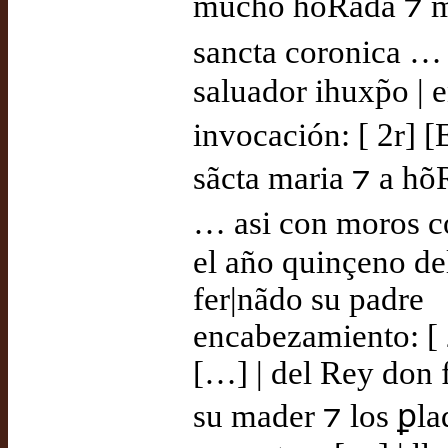
mucho hõRada ⁊ m
sancta coronica … 
saluador ihuxp̃o | e
invocación: [ 2r] [
sãcta maria ⁊ a hõR
… asi con moros c
el año quinçeno d
fer|nãdo su padre
encabezamiento: [ 
[…] | del Rey don 
su mader ⁊ los ꝑla