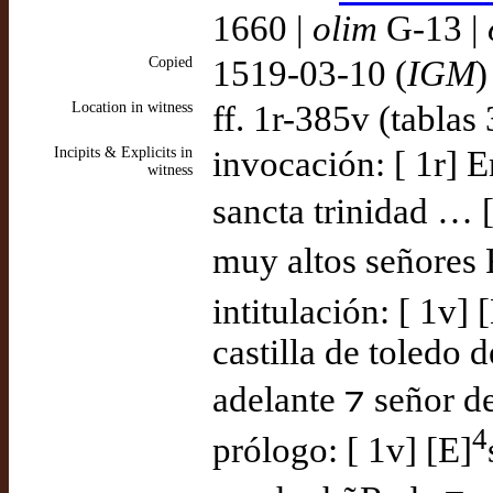
1660 |
olim
G-13 |
Copied
1519-03-10 (
IGM
)
Location in witness
ff. 1r-385v (tablas 
Incipits & Explicits in
invocación: [ 1r] 
witness
sancta trinidad …
muy altos señores R
intitulación: [ 1v] 
castilla de toledo d
adelante ⁊ señor d
4
prólogo: [ 1v] [E]