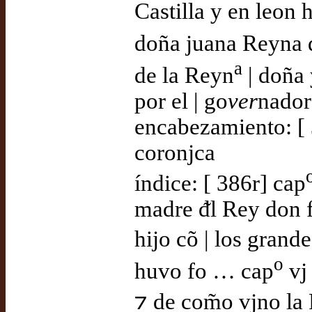
Castilla y en leon 
doña juana Reyna de
a
de la Reyn
| doña 
por el | go
ver
nador
encabezamiento: [ 3
coronjca
índice: [ 386r] cap
madre ᵭl Rey don f
hijo cõ | los grand
o
huvo fo … cap
vj 
⁊ de com̃o vjno la