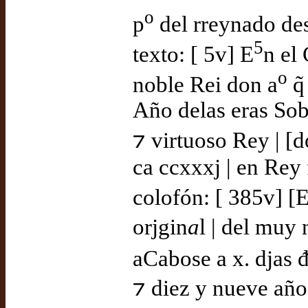
o
p
del rreynado des
5
texto: [ 5v] E
n el
o
noble Rei don a
q̃
Año delas eras Sob
⁊ virtuoso Rey | [d
ca ccxxxj | en Rey 
colofón: [ 385v] [E
orjgin
a
l | del muy
aCabose a x. djas 
⁊ diez y nueve año