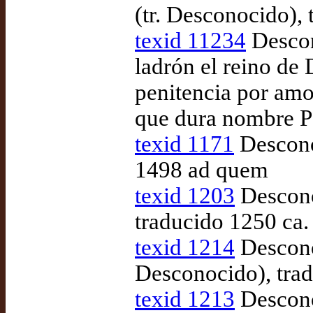
(tr. Desconocido),
texid 11234
Descon
ladrón el reino de
penitencia por amo
que dura nombre P
texid 1171
Desconoc
1498 ad quem
texid 1203
Desconoc
traducido 1250 ca
texid 1214
Desconoc
Desconocido), tra
texid 1213
Desconoc