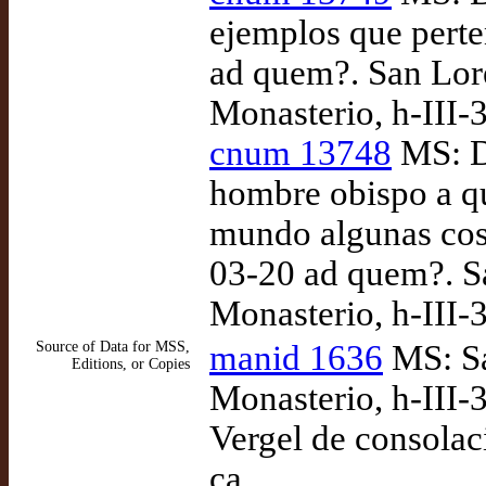
ejemplos que perte
ad quem?. San Lore
Monasterio, h-III-
cnum 13748
MS: D
hombre obispo a qu
mundo algunas cosa
03-20 ad quem?. Sa
Monasterio, h-III-
Source of Data for MSS,
manid 1636
MS: Sa
Editions, or Copies
Monasterio, h-III
Vergel de consolac
ca.