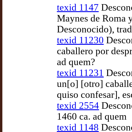
texid 1147
Descono
Maynes de Roma y d
Desconocido), tra
texid 11230
Descon
caballero por despr
ad quem?
texid 11231
Descon
un[o] [otro] caball
quiso confesar], e
texid 2554
Descono
1460 ca. ad quem
texid 1148
Desconoc