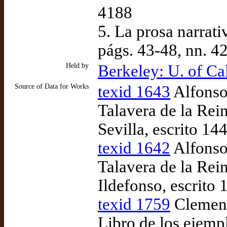
4188
5. La prosa narrat
págs. 43-48, nn. 
Held by
Berkeley: U. of Ca
Source of Data for Works
texid 1643
Alfonso 
Talavera de la Rein
Sevilla, escrito 1
texid 1642
Alfonso 
Talavera de la Rei
Ildefonso, escrito
texid 1759
Clement
Libro de los ejemp