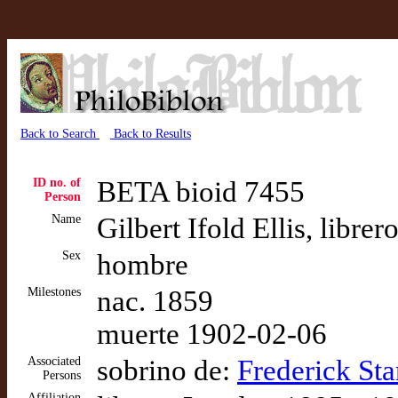
Back to Search
Back to Results
ID no. of
BETA bioid 7455
Person
Name
Gilbert Ifold Ellis, libr
Sex
hombre
Milestones
nac. 1859
muerte 1902-02-06
Associated
sobrino de:
Frederick Sta
Persons
Affiliation