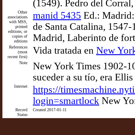
(1549). Pedro del Corral,
Other
manid 5435
Ed.: Madrid:
associations
with MSS,
de Santa Catalina, 1547-
printed
editions, or
Madrid, Laberinto de for
copies of
editions
References
Vida tratada en
New York
(most
recent first)
Note
New York Times 1902-10-
suceder a su tío, era Ell
Internet
https://timesmachine.ny
login=smartlock
New Yor
Record
Created 2017-01-11
Status