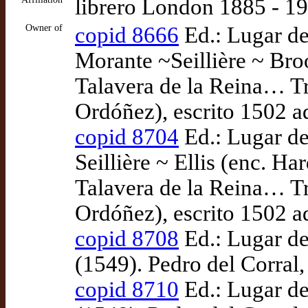
librero London 1885 - 1
Owner of
copid 8666
Ed.: Lugar de
Morante ~Seillière ~ Bro
Talavera de la Reina… Tr
Ordóñez), escrito 1502 a
copid 8704
Ed.: Lugar de
Seillière ~ Ellis (enc. H
Talavera de la Reina… Tr
Ordóñez), escrito 1502 a
copid 8708
Ed.: Lugar de
(1549). Pedro del Corral,
copid 8710
Ed.: Lugar de