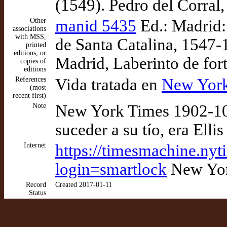
(1549). Pedro del Corral,
Other
manid 5435
Ed.: Madrid:
associations
with MSS,
de Santa Catalina, 1547-
printed
editions, or
Madrid, Laberinto de for
copies of
editions
References
Vida tratada en
New York
(most
recent first)
Note
New York Times 1902-10-
suceder a su tío, era Ell
Internet
https://timesmachine.ny
login=smartlock
New Yor
Record
Created 2017-01-11
Status