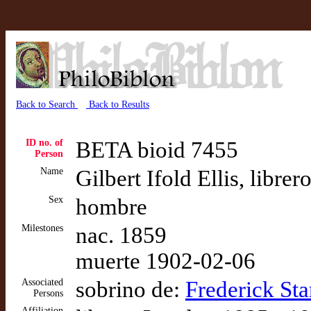
Back to Search
Back to Results
ID no. of
BETA bioid 7455
Person
Name
Gilbert Ifold Ellis, libr
Sex
hombre
Milestones
nac. 1859
muerte 1902-02-06
Associated
sobrino de:
Frederick Sta
Persons
Affiliation