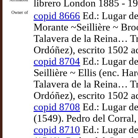
librero London 1885 - 1
Owner of
copid 8666
Ed.: Lugar de
Morante ~Seillière ~ Bro
Talavera de la Reina… Tr
Ordóñez), escrito 1502 a
copid 8704
Ed.: Lugar de
Seillière ~ Ellis (enc. H
Talavera de la Reina… Tr
Ordóñez), escrito 1502 a
copid 8708
Ed.: Lugar de
(1549). Pedro del Corral,
copid 8710
Ed.: Lugar de