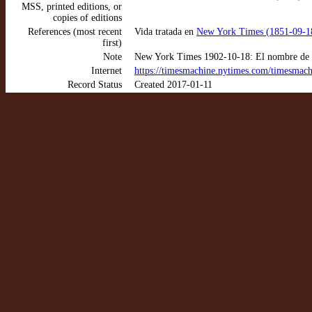
MSS, printed editions, or
copies of editions
References (most recent
Vida tratada en
New York Times (1851-09-18
first)
Note
New York Times 1902-10-18: El nombre de la 
Internet
https://timesmachine.nytimes.com/timesmach
Record Status
Created 2017-01-11