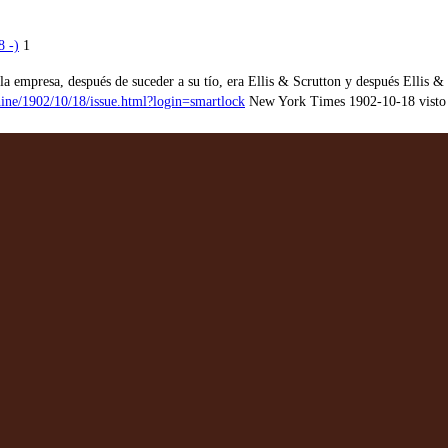
 -)
1
empresa, después de suceder a su tío, era Ellis & Scrutton y después Ellis &
ine/1902/10/18/issue.html?login=smartlock
New York Times 1902-10-18 visto