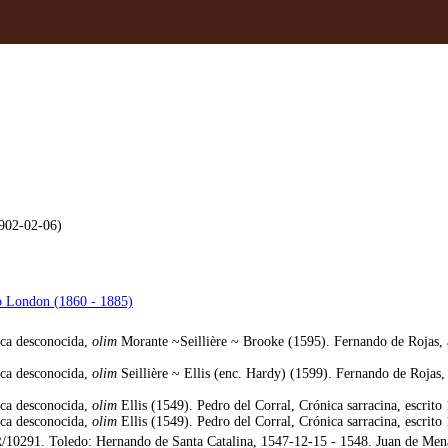
1902-02-06)
ero London (1860 - 1885)
eca desconocida,
olim
Morante ~Seillière ~ Brooke (1595). Fernando de Rojas, a
eca desconocida,
olim
Seillière ~ Ellis (enc. Hardy) (1599). Fernando de Rojas,
eca desconocida,
olim
Ellis (1549). Pedro del Corral, Crónica sarracina, escrito
eca desconocida,
olim
Ellis (1549). Pedro del Corral, Crónica sarracina, escrito
10291. Toledo: Hernando de Santa Catalina, 1547-12-15 - 1548. Juan de Mena 