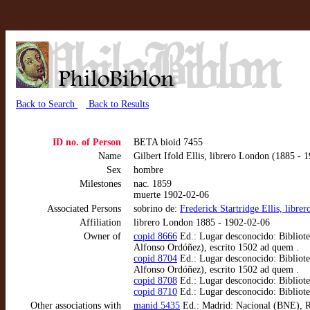
Back to Search
Back to Results
ID no. of Person
BETA bioid 7455
Name
Gilbert Ifold Ellis, librero London (1885 - 
Sex
hombre
Milestones
nac. 1859
muerte 1902-02-06
Associated Persons
sobrino de:
Frederick Startridge Ellis, libr
Affiliation
librero London 1885 - 1902-02-06
Owner of
copid 8666
Ed.: Lugar desconocido: Bibliot
Alfonso Ordóñez), escrito 1502 ad quem .
copid 8704
Ed.: Lugar desconocido: Bibliot
Alfonso Ordóñez), escrito 1502 ad quem .
copid 8708
Ed.: Lugar desconocido: Bibliot
copid 8710
Ed.: Lugar desconocido: Bibliot
Other associations with
manid 5435
Ed.: Madrid: Nacional (BNE), R/