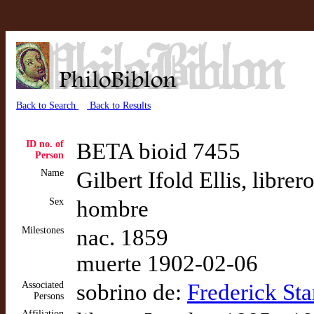
Back to Search
Back to Results
ID no. of
BETA bioid 7455
Person
Name
Gilbert Ifold Ellis, libr
Sex
hombre
Milestones
nac. 1859
muerte 1902-02-06
Associated
sobrino de:
Frederick Sta
Persons
Affiliation