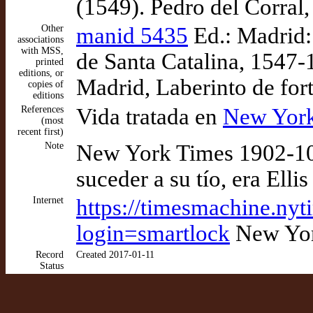
(1549). Pedro del Corral,
Other
manid 5435
Ed.: Madrid:
associations
with MSS,
de Santa Catalina, 1547-
printed
editions, or
Madrid, Laberinto de for
copies of
editions
References
Vida tratada en
New York
(most
recent first)
Note
New York Times 1902-10-
suceder a su tío, era Ell
Internet
https://timesmachine.ny
login=smartlock
New Yor
Record
Created 2017-01-11
Status