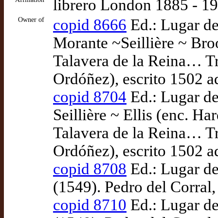
librero London 1885 - 1
Owner of
copid 8666
Ed.: Lugar de
Morante ~Seillière ~ Bro
Talavera de la Reina… Tr
Ordóñez), escrito 1502 a
copid 8704
Ed.: Lugar de
Seillière ~ Ellis (enc. H
Talavera de la Reina… Tr
Ordóñez), escrito 1502 a
copid 8708
Ed.: Lugar de
(1549). Pedro del Corral,
copid 8710
Ed.: Lugar de