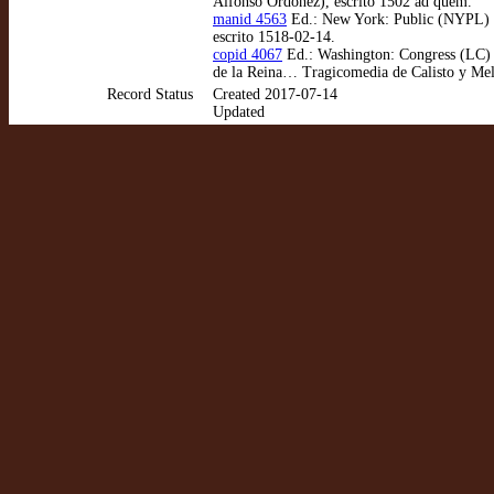
Alfonso Ordóñez), escrito 1502 ad quem.
manid 4563
Ed.: New York: Public (NYPL) (R
escrito 1518-02-14.
copid 4067
Ed.: Washington: Congress (LC) (
de la Reina… Tragicomedia de Calisto y Meli
Record Status
Created 2017-07-14
Updated