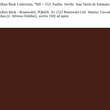
are Book Collection), *KB + 1521 Padilla. Sevilla: Juan Varela de Salamanca, 
Rare Book - Rosenwald), PQ6426 .A1 1523 Rosenwald Coll. Venezia: Giovanni B
bea (tr. Alfonso Ordóñez), escrito 1502 ad quem.