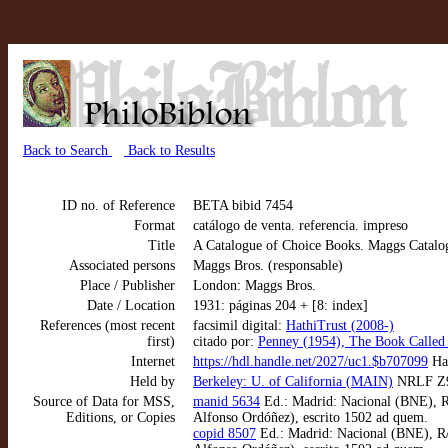
Back to Search
Back to Results
ID no. of Reference
BETA bibid 7454
Format
catálogo de venta. referencia. impreso
Title
A Catalogue of Choice Books. Maggs Catalo
Associated persons
Maggs Bros. (responsable)
Place / Publisher
London: Maggs Bros.
Date / Location
1931: páginas 204 + [8: index]
References (most recent
facsimil digital:
HathiTrust (2008-)
first)
citado por:
Penney (1954), The Book Called C
Internet
https://hdl.handle.net/2027/uc1.$b707099
Hat
Held by
Berkeley: U. of California (MAIN)
NRLF Z9
Source of Data for MSS,
manid 5634
Ed.: Madrid: Nacional (BNE), R/3
Editions, or Copies
Alfonso Ordóñez), escrito 1502 ad quem.
copid 8507
Ed.: Madrid: Nacional (BNE), R/3