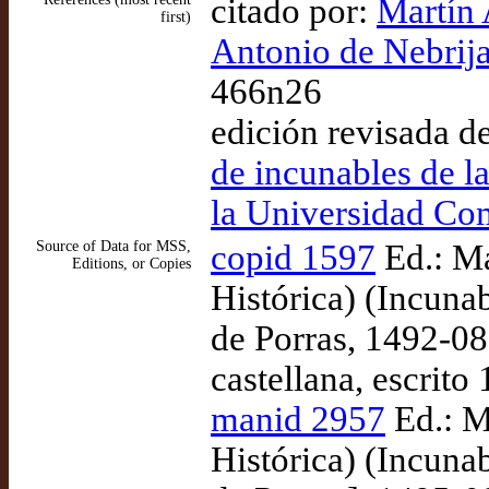
citado por:
Martín 
first)
Antonio de Nebrija
466n26
edición revisada d
de incunables de la
la Universidad Co
Source of Data for MSS,
copid 1597
Ed.: Ma
Editions, or Copies
Histórica) (Incuna
de Porras, 1492-08
castellana, escrit
manid 2957
Ed.: M
Histórica) (Incuna