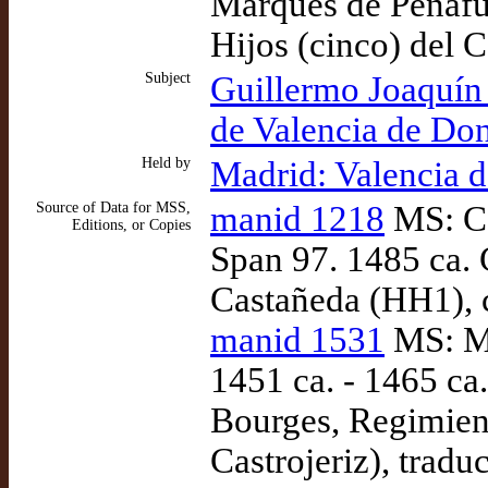
Marques de Peñafu
Hijos (cinco) del C
Subject
Guillermo Joaquín 
de Valencia de Do
Held by
Madrid: Valencia 
Source of Data for MSS,
manid 1218
MS: Ca
Editions, or Copies
Span 97. 1485 ca.
Castañeda (HH1), 
manid 1531
MS: Ma
1451 ca. - 1465 ca
Bourges, Regimient
Castrojeriz), tradu