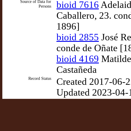
Source of Data for
bioid 7616
Adelaid
Persons
Caballero, 23. con
1896]
bioid 2855
José Re
conde de Oñate [1
bioid 4169
Matilde
Castañeda
Record Status
Created 2017-06-2
Updated 2023-04-