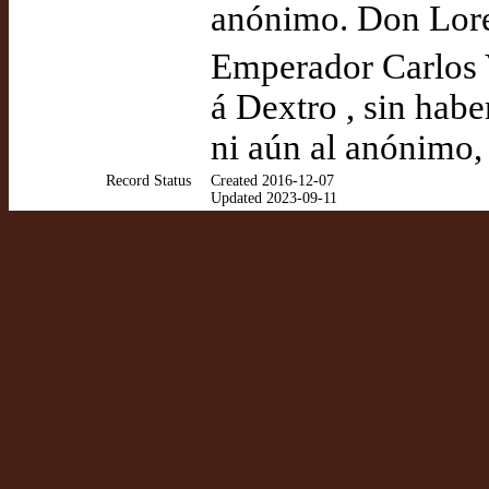
anónimo. Don Loren
Emperador Carlos 
á Dextro , sin habe
ni aún al anónimo,
Record Status
Created 2016-12-07
Updated 2023-09-11