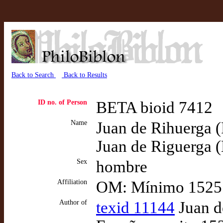
Back to Search
Back to Results
ID no. of Person
BETA bioid 7412
Name
Juan de Rihuerga 
Juan de Riguerga 
Sex
hombre
Affiliation
OM: Mínimo 1525
Author of
texid 11144
Juan d