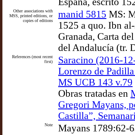
España, escrito 15
Other associations with
manid 5815
MS: Ma
MSS, printed editions, or
copies of editions
1525 a quo. Ibn al-
Granada, Carta del
del Andalucía (tr. 
References (most recent
Saracino (2016-12
first)
Lorenzo de Padill
MS UCB 143 v.79
Obras tratadas en
Gregori Mayans, p
Castilla”, Semanar
Note
Mayans 1789:62-63