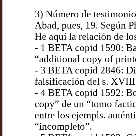
3) Número de testimonio
Abad, pues, 19. Según P
He aquí la relación de lo
- 1 BETA copid 1590: Ba
“additional copy of print
- 3 BETA copid 2846: Dip
falsificación del s. XVII
- 4 BETA copid 1592: Bo
copy” de un “tomo facti
entre los ejempls. autén
“incompleto”.