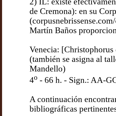
2) IL: existe efectivame
de Cremona): en su Corp
(corpusnebrissense.com/c
Martín Baños proporcion
Venecia: [Christophorus
(también se asigna al tal
Mandello)
o
4
- 66 h. - Sign.: AA-
A continuación encontrar
bibliográficas pertinente