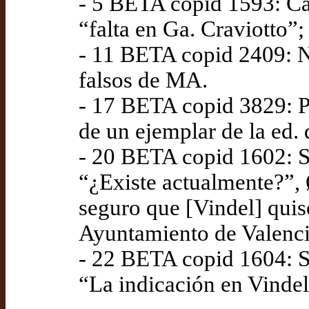
- 5 BETA copid 1593: Các
“falta en Ga. Craviotto”
- 11 BETA copid 2409: Na
falsos de MA.
- 17 BETA copid 3829: P
de un ejemplar de la ed. 
- 20 BETA copid 1602: S
“¿Existe actualmente?”,
seguro que [Vindel] quiso
Ayuntamiento de Valenc
- 22 BETA copid 1604: S
“La indicación en Vindel