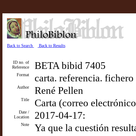
Back to Search
Back to Results
ID no. of
BETA bibid 7405
Reference
Format
carta. referencia. fichero
Author
René Pellen
Title
Carta (correo electrónico
Date /
2017-04-17:
Location
Note
Ya que la cuestión resul