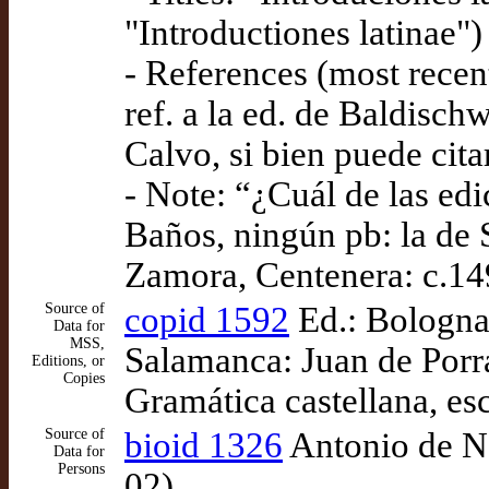
"Introductiones latinae")
- References (most recent
ref. a la ed. de Baldisch
Calvo, si bien puede cita
- Note: “¿Cuál de las edi
Baños, ningún pb: la de 
Zamora, Centenera: c.14
Source of
copid 1592
Ed.: Bologna:
Data for
MSS,
Salamanca: Juan de Porr
Editions, or
Copies
Gramática castellana, es
Source of
bioid 1326
Antonio de Ne
Data for
Persons
02)