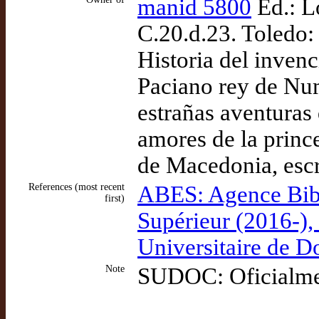
manid 5800
Ed.: L
C.20.d.23. Toledo:
Historia del invenc
Paciano rey de Num
estrañas aventura
amores de la prince
de Macedonia, esc
References (most recent
ABES: Agence Bibl
first)
Supérieur (2016-)
Universitaire de 
Note
SUDOC: Oficialment