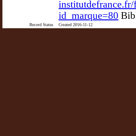
institutdefrance.fr
id_marque=80
Bibl
Record Status
Created 2016-11-12