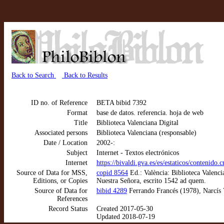
Back to Search
Back to Results
ID no. of Reference
BETA bibid 7392
Format
base de datos. referencia. hoja de web
Title
Biblioteca Valenciana Digital
Associated persons
Biblioteca Valenciana (responsable)
Date / Location
2002-:
Subject
Internet - Textos electrónicos
Internet
https://bivaldi.gva.es/es/estaticos/contenido
Source of Data for MSS,
copid 8564
Ed.: València: Biblioteca Valenc
Editions, or Copies
Nuestra Señora, escrito 1542 ad quem.
Source of Data for
bibid 4289
Ferrando Francés (1978), Narcís V
References
Record Status
Created 2017-05-30
Updated 2018-07-19