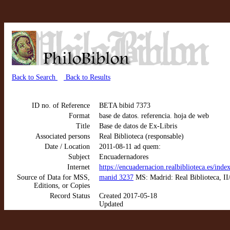
Back to Search
Back to Results
ID no. of Reference
BETA bibid 7373
Format
base de datos. referencia. hoja de web
Title
Base de datos de Ex-Libris
Associated persons
Real Biblioteca (responsable)
Date / Location
2011-08-11 ad quem:
Subject
Encuadernadores
Internet
https://encuadernacion.realbiblioteca.es/inde
Source of Data for MSS,
manid 3237
MS: Madrid: Real Biblioteca, II
Editions, or Copies
Record Status
Created 2017-05-18
Updated