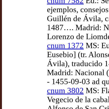
cnum 7582
Ed.: Se
ejemplos, consejos 
Guillén de Ávila, 
1487…. Madrid: N
Lorenzo de Liomde
cnum 1372
MS: Eus
Eusebio] (tr. Alon
Ávila), traducido 
Madrid: Nacional 
- 1455-09-03 ad q
cnum 3802
MS: Fla
Vegecio de la caball
Alfonso de San Cri