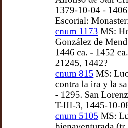
1379-10-04 - 1406-
Escorial: Monasteri
cnum 1173
MS: Hom
González de Mendoz
1446 ca. - 1452 ca
21245, 1442?
cnum 815
MS: Luci
contra la ira y la 
- 1295. San Lorenz
T-III-3, 1445-10-0
cnum 5105
MS: Lu
bienaventurada (tr