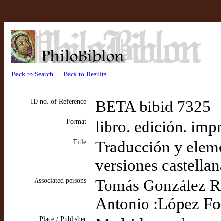
Back to Search
Back to Results
ID no. of Reference
BETA bibid 7325
Format
libro. edición. imp
Title
Traducción y elemen
versiones castellan
Associated persons
Tomás González Rol
Antonio :López Fons
Place / Publisher