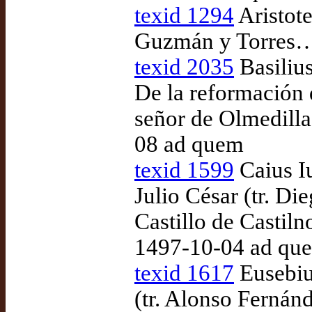
texid 1294
Aristote
Guzmán y Torres…)
texid 2035
Basilius
De la reformación 
señor de Olmedilla
08 ad quem
texid 1599
Caius I
Julio César (tr. D
Castillo de Castil
1497-10-04 ad qu
texid 1617
Eusebiu
(tr. Alonso Fernán