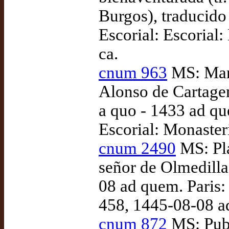
Burgos), traducido
Escorial: Escorial:
ca.
cnum 963
MS: Marc
Alonso de Cartagen
a quo - 1433 ad qu
Escorial: Monasteri
cnum 2490
MS: Plá
señor de Olmedilla
08 ad quem. Paris:
458, 1445-08-08 
cnum 872
MS: Publ