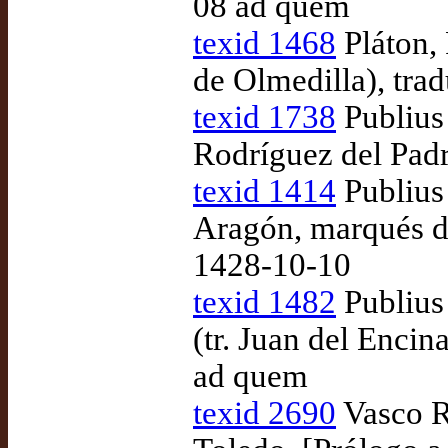
08 ad quem
texid 1468
Pláton, 
de Olmedilla), tr
texid 1738
Publius 
Rodríguez del Padr
texid 1414
Publius 
Aragón, marqués de
1428-10-10
texid 1482
Publius 
(tr. Juan del Encin
ad quem
texid 2690
Vasco R