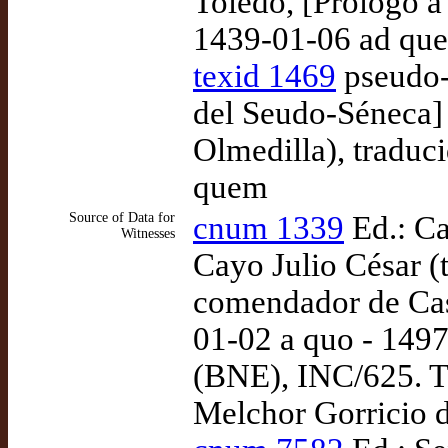
Toledo, [Prólogo a 
1439-01-06 ad qu
texid 1469
pseudo-
del Seudo-Séneca] 
Olmedilla), traduc
quem
Source of Data for
cnum 1339
Ed.: Ca
Witnesses
Cayo Julio César (
comendador de Cast
01-02 a quo - 149
(BNE), INC/625. T
Melchor Gorricio 