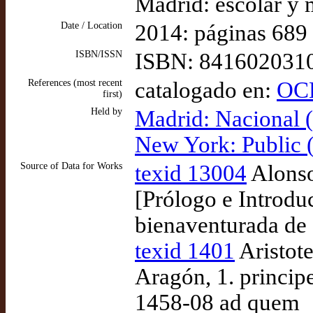
Madrid: escolar y
Date / Location
2014: páginas 689
ISBN/ISSN
ISBN: 841602031
References (most recent
catalogado en:
OCL
first)
Held by
Madrid: Nacional
New York: Public
Source of Data for Works
texid 13004
Alonso
[Prólogo e Introduc
bienaventurada de 
texid 1401
Aristote
Aragón, 1. princip
1458-08 ad quem