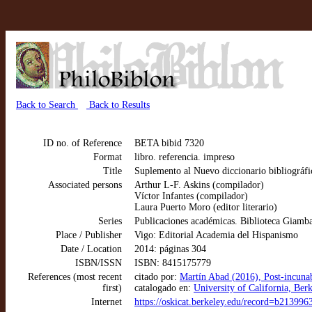
Back to Search
Back to Results
ID no. of Reference
BETA bibid 7320
Format
libro. referencia. impreso
Title
Suplemento al Nuevo diccionario bibliográfi
Associated persons
Arthur L-F. Askins (compilador)
Víctor Infantes (compilador)
Laura Puerto Moro (editor literario)
Series
Publicaciones académicas. Biblioteca Giambat
Place / Publisher
Vigo: Editorial Academia del Hispanismo
Date / Location
2014: páginas 304
ISBN/ISSN
ISBN: 8415175779
References (most recent
citado por:
Martín Abad (2016), Post-incunab
first)
catalogado en:
University of California, Be
Internet
https://oskicat.berkeley.edu/record=b21399