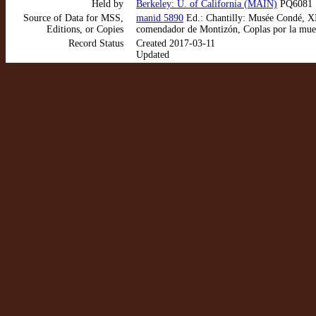
Held by
Berkeley: U. of California (MAIN)
PQ6081 .
Source of Data for MSS,
manid 5890
Ed.: Chantilly: Musée Condé, XI-
Editions, or Copies
comendador de Montizón, Coplas por la muer
Record Status
Created 2017-03-11
Updated