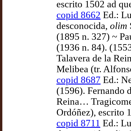
escrito 1502 ad qu
copid 8662
Ed.: Lu
desconocida,
olim
(1895 n. 327) ~ Pa
(1936 n. 84). (155
Talavera de la Rei
Melibea (tr. Alfon
copid 8687
Ed.: Ne
(1596). Fernando d
Reina… Tragicomedi
Ordóñez), escrito 
copid 8711
Ed.: Lu