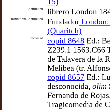
15)
Affiliation
librero London 184
Institutional Affiliation
Fundador
London: 
(Quaritch)
Owner of
copid 8648
Ed.: Be
Z239.1 1563.C66 T
de Talavera de la 
Melibea (tr. Alfon
copid 8657
Ed.: Lu
desconocida,
olim
Fernando de Rojas,
Tragicomedia de Ca